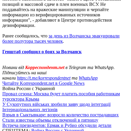
позиций и массовой сдаче в плен военных ВСУ. Не
поддавайтесь на вражеские манипуляции и черпайте
информацию из верифицированных источников
информации", - добавляют в Центре противодействия
дезинформации.
Ранее сообщалось, что
за день из Волчанска эвакуировали
более полутора тысяч человек
.
Генштаб сообщил о боях за Волчанск
Новини від
Корреспондент.net
в Telegram та WhatsApp.
Підписуйтесь на наші
канали
https://t.me/korrespondentnet
та
WhatsApp
Читайте Korrespondent.net в Google News
Война России с Украиной
Провал сезона: Москва будет платить пособия работникам
турсектора Крыма
У Сухопутних військах зробили заяву щодо інтеграції
Інтернаціональних легіонів
Взрыв в Сыктывкаре: возросло количество пострадавших
Стали известны объемы отключений в пятницу
Встреча президентов: Ермак и Рубио обсудили детали
СПЕЦТЕМА:
Война России с Украиной