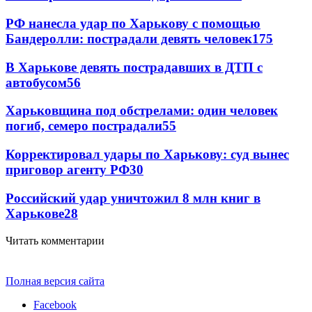
РФ нанесла удар по Харькову с помощью
Бандеролли: пострадали девять человек
175
В Харькове девять пострадавших в ДТП с
автобусом
56
Харьковщина под обстрелами: один человек
погиб, семеро пострадали
55
Корректировал удары по Харькову: суд вынес
приговор агенту РФ
30
Российский удар уничтожил 8 млн книг в
Харькове
28
Читать комментарии
Полная версия сайта
Facebook