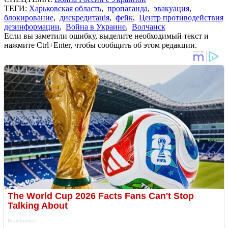
ТЕГИ:
Харьковская область
,
пропаганда
,
эвакуация
,
блокирование
,
дискредитація
,
фейк
,
Центр противодействия
дезинформации
,
Война в Украине
,
Волчанск
Если вы заметили ошибку, выделите необходимый текст и
нажмите Ctrl+Enter, чтобы сообщить об этом редакции.