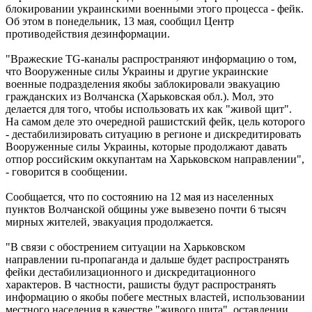
блокировании украинскими военными этого процесса - фейк.
Об этом в понедельник, 13 мая, сообщил Центр
противодействия дезинформации.
"Вражеские TG-каналы распространяют информацию о том,
что Вооруженные силы Украины и другие украинские
военные подразделения якобы заблокировали эвакуацию
гражданских из Волчанска (Харьковская обл.). Мол, это
делается для того, чтобы использовать их как "живой щит".
На самом деле это очередной рашистский фейк, цель которого
- дестабилизировать ситуацию в регионе и дискредитировать
Вооруженные силы Украины, которые продолжают давать
отпор российским оккупантам на Харьковском направлении",
- говорится в сообщении.
Сообщается, что по состоянию на 12 мая из населенных
пунктов Волчанской общины уже вывезено почти 6 тысяч
мирных жителей, эвакуация продолжается.
"В связи с обострением ситуации на Харьковском
направлении ru-пропаганда и дальше будет распространять
фейки дестабилизационного и дискредитационного
характеров. В частности, рашисты будут распространять
информацию о якобы побеге местных властей, использовании
местного населения в качестве "живого щита", оставлении