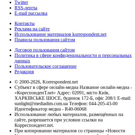
Twitter
RSS-ленты
E-mail рассылка
Контакты
Реклама на сайте
Использование материалов korrespondent.net
Правила пользования сайтом
Договор пользования сайтом
Политика в сфере конфиденциальности и персональных
данных
Пользовательское соглашение
Редакция
© 2000-2026, Korrespondent.net
Субъект в сфере онлайн-медиа Название онлайн-медиа -
«КореспонденТ.net» Адрес: 02091, місто Київ,
ХАРКІВСЬКЕ ШОСЕ, будинок 172-Б, офіс 208/1 E-mail:
sunlight@mediadim.com.ua
Телефон: 044-205-43-00
Идентификатор медиа - R40-06068
Использование любых материалов, размещённых на
сайте, разрешается при условии ссылки на
Корреспондент.net.
При копировании материалов со страницы «Новости