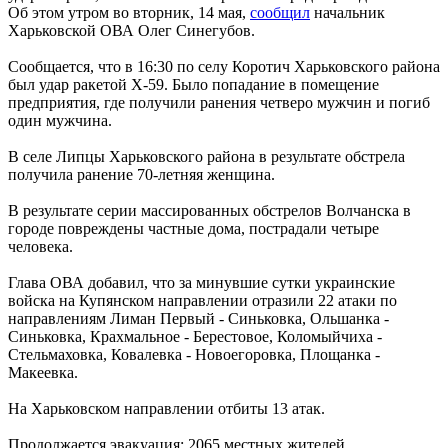
Об этом утром во вторник, 14 мая,
сообщил
начальник
Харьковской ОВА Олег Синегубов.
Сообщается, что в 16:30 по селу Коротич Харьковского района
был удар ракетой Х-59. Было попадание в помещение
предприятия, где получили ранения четверо мужчин и погиб
один мужчина.
В селе Липцы Харьковского района в результате обстрела
получила ранение 70-летняя женщина.
В результате серии массированных обстрелов Волчанска в
городе повреждены частные дома, пострадали четыре
человека.
Глава ОВА добавил, что за минувшие сутки украинские
войска на Купянском направлении отразили 22 атаки по
направлениям Лиман Первый - Синьковка, Ольшанка -
Синьковка, Крахмальное - Берестовое, Коломыйчиха -
Стельмаховка, Ковалевка - Новоегоровка, Площанка -
Макеевка.
На Харьковском направлении отбиты 13 атак.
Продолжается эвакуация: 2065 местных жителей