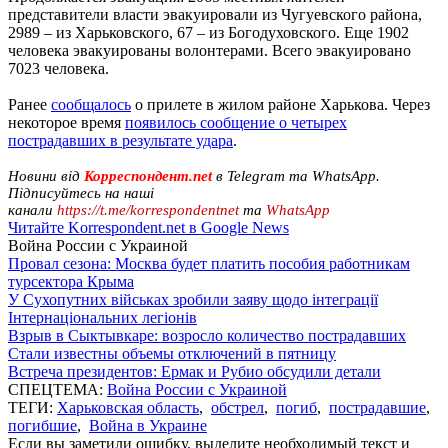
представители власти эвакуировали из Чугуевского района,
2989 – из Харьковского, 67 – из Богодуховского. Еще 1902
человека эвакуированы волонтерами. Всего эвакуировано
7023 человека.
Ранее
сообщалось
о прилете в жилом районе Харькова. Через
некоторое время
появилось сообщение о четырех
пострадавших в результате удара
.
Новини від
Корреспондент.net
в Telegram та WhatsApp.
Підписуйтесь на наші
канали
https://t.me/korrespondentnet
та
WhatsApp
Читайте Korrespondent.net в Google News
Война России с Украиной
Провал сезона: Москва будет платить пособия работникам
турсектора Крыма
У Сухопутних військах зробили заяву щодо інтеграції
Інтернаціональних легіонів
Взрыв в Сыктывкаре: возросло количество пострадавших
Стали известны объемы отключений в пятницу
Встреча президентов: Ермак и Рубио обсудили детали
СПЕЦТЕМА:
Война России с Украиной
ТЕГИ:
Харьковская область
,
обстрел
,
погиб
,
пострадавшие
,
погибшие
,
Война в Украине
Если вы заметили ошибку, выделите необходимый текст и