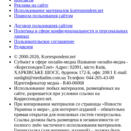
Реклама на сайте
Использование материалов korrespondent.net
Правила пользования сайтом
Договор пользования сайтом
Политика в сфере конфиденциальности и персональных
данных
Пользовательское соглашение
Редакция
© 2000-2026, Korrespondent.net
Субъект в сфере онлайн-медиа Название онлайн-медиа -
«КореспонденТ.net» Адрес: 02091, місто Київ,
ХАРКІВСЬКЕ ШОСЕ, будинок 172-Б, офіс 208/1 E-mail:
sunlight@mediadim.com.ua
Телефон: 044-205-43-00
Идентификатор медиа - R40-06068
Использование любых материалов, размещённых на
сайте, разрешается при условии ссылки на
Корреспондент.net.
При копировании материалов со страницы «Новости
Украины и мира», для интернет-изданий – обязательна
прямая открытая для поисковых систем гиперссылка.
Ссылка должна быть размещена в независимости от
полного либо частичного использования материалов.
Гиперссылка (для интернет- изданий) – должна быть