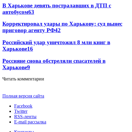
В Харькове девять пострадавших в ДТП с
автобусом
63
Корректировал удары по Харькову: суд вынес
приговор агенту РФ
42
Российский удар уничтожил 8 млн книг в
Харькове
16
Россияне снова обстреляли спасателей в
Харькове
9
Читать комментарии
Полная версия сайта
Facebook
Twitter
RSS-ленты
E-mail рассылка
Контакты