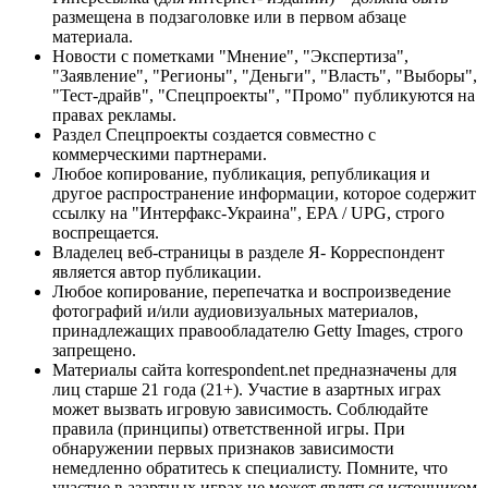
размещена в подзаголовке или в первом абзаце
материала.
Новости с пометками "Мнение", "Экспертиза",
"Заявление", "Регионы", "Деньги", "Власть", "Выборы",
"Тест-драйв", "Спецпроекты", "Промо" публикуются на
правах рекламы.
Раздел Спецпроекты создается совместно с
коммерческими партнерами.
Любое копирование, публикация, републикация и
другое распространение информации, которое содержит
ссылку на "Интерфакс-Украина", EPA / UPG, строго
воспрещается.
Владелец веб-страницы в разделе Я- Корреспондент
является автор публикации.
Любое копирование, перепечатка и воспроизведение
фотографий и/или аудиовизуальных материалов,
принадлежащих правообладателю Getty Images, строго
запрещено.
Материалы сайта korrespondent.net предназначены для
лиц старше 21 года (21+). Участие в азартных играх
может вызвать игровую зависимость. Соблюдайте
правила (принципы) ответственной игры. При
обнаружении первых признаков зависимости
немедленно обратитесь к специалисту. Помните, что
участие в азартных играх не может являться источником