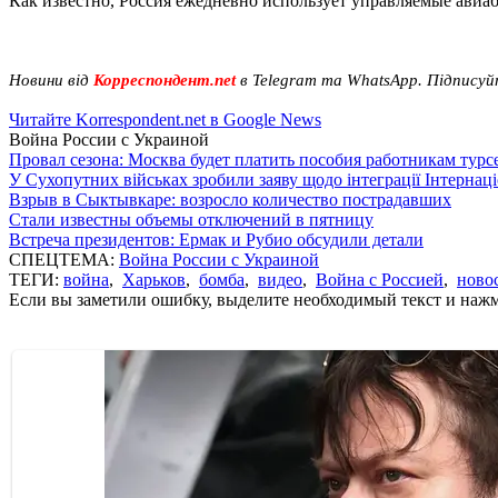
Как известно, Россия ежедневно использует управляемые авиа
Новини від
Корреспондент.net
в Telegram та WhatsApp. Підписуй
Читайте Korrespondent.net в Google News
Война России с Украиной
Провал сезона: Москва будет платить пособия работникам тур
У Сухопутних військах зробили заяву щодо інтеграції Інтернац
Взрыв в Сыктывкаре: возросло количество пострадавших
Стали известны объемы отключений в пятницу
Встреча президентов: Ермак и Рубио обсудили детали
СПЕЦТЕМА:
Война России с Украиной
ТЕГИ:
война
,
Харьков
,
бомба
,
видео
,
Война с Россией
,
ново
Если вы заметили ошибку, выделите необходимый текст и нажми