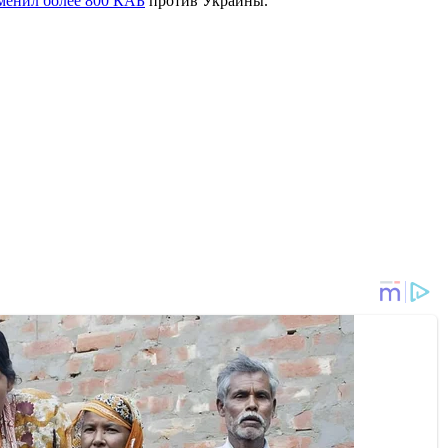
менил более 800 КАБ
против Украины.