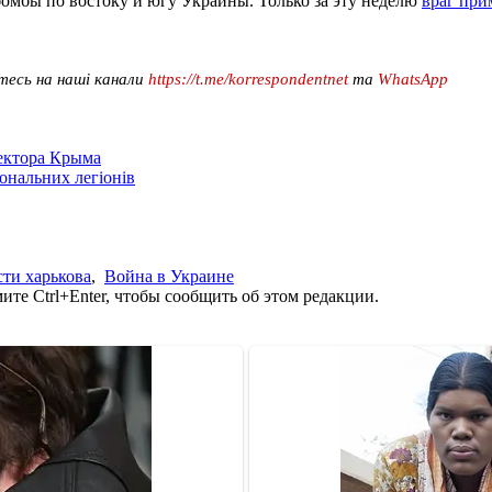
бомбы по востоку и югу Украины. Только за эту неделю
враг при
тесь на наші канали
https://t.me/korrespondentnet
та
WhatsApp
сектора Крыма
іональних легіонів
сти харькова
,
Война в Украине
те Ctrl+Enter, чтобы сообщить об этом редакции.