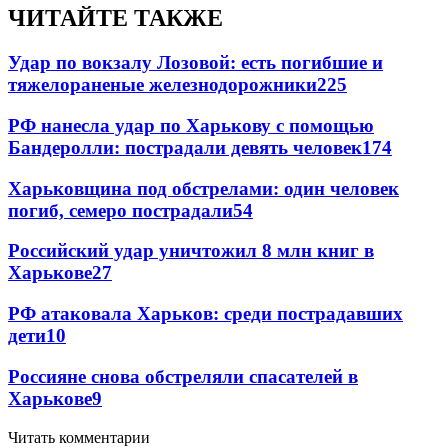
ЧИТАЙТЕ ТАКЖЕ
Удар по вокзалу Лозовой: есть погибшие и
тяжелораненые железнодорожники
225
РФ нанесла удар по Харькову с помощью
Бандеролли: пострадали девять человек
174
Харьковщина под обстрелами: один человек
погиб, семеро пострадали
54
Российский удар уничтожил 8 млн книг в
Харькове
27
РФ атаковала Харьков: среди пострадавших
дети
10
Россияне снова обстреляли спасателей в
Харькове
9
Читать комментарии