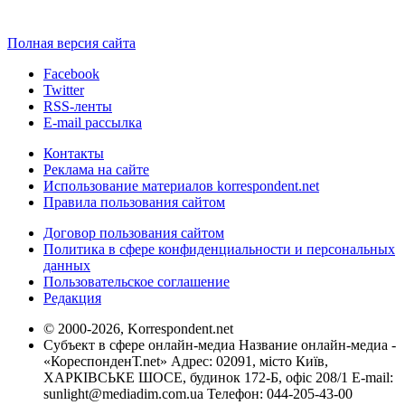
Полная версия сайта
Facebook
Twitter
RSS-ленты
E-mail рассылка
Контакты
Реклама на сайте
Использование материалов korrespondent.net
Правила пользования сайтом
Договор пользования сайтом
Политика в сфере конфиденциальности и персональных
данных
Пользовательское соглашение
Редакция
© 2000-2026, Korrespondent.net
Субъект в сфере онлайн-медиа Название онлайн-медиа -
«КореспонденТ.net» Адрес: 02091, місто Київ,
ХАРКІВСЬКЕ ШОСЕ, будинок 172-Б, офіс 208/1 E-mail:
sunlight@mediadim.com.ua
Телефон: 044-205-43-00