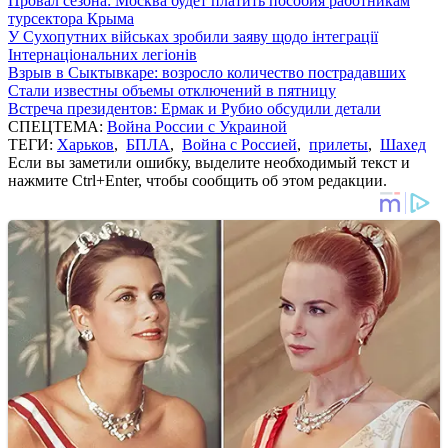
Провал сезона: Москва будет платить пособия работникам
турсектора Крыма
У Сухопутних військах зробили заяву щодо інтеграції
Інтернаціональних легіонів
Взрыв в Сыктывкаре: возросло количество пострадавших
Стали известны объемы отключений в пятницу
Встреча президентов: Ермак и Рубио обсудили детали
СПЕЦТЕМА:
Война России с Украиной
ТЕГИ:
Харьков
,
БПЛА
,
Война с Россией
,
прилеты
,
Шахед
Если вы заметили ошибку, выделите необходимый текст и
нажмите Ctrl+Enter, чтобы сообщить об этом редакции.