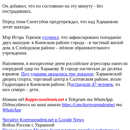
Он добавил, что по состоянию на эту минуту - без
пострадавших.
Перед этим Синегубов предупреждал, что над Харьковом
летят шахеды.
Мэр Игорь Терехов
уточнил
, что зафиксировано попадание
двух шахедов: в Киевском районе города – в частный жилой
дом, в Слободском районе – вблизи образовательного
учреждения.
Напомним, в воскресенье днем российские агрессоры нанесли
очередной удар по Харькову. В городе насчитали до десятка
взрывов.
Под ударами оказались три локации
: Харьковский
дворец спорта, торговый центр в Салтовском районе, возле
Гидропарка в Киевском районе. П
острадали 47 человек
, из
них семеро – дети.
Новини від
Корреспондент.net
в Telegram та WhatsApp.
Підписуйтесь на наші канали
https://t.me/korrespondentnet
та
WhatsApp
Читайте Korrespondent.net в Google News
Война России с Украиной