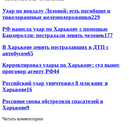
Удар по вокзалу Лозовой: есть погибшие и
тяжелораненые железнодорожники
229
РФ нанесла удар по Харькову с помощью
Бандеролли: пострадали девять человек
177
В Харькове девять пострадавших в ДТП с
автобусом
65
Корректировал удары по Харькову: суд вынес
приговор агенту РФ
44
Российский удар уничтожил 8 млн книг в
Харькове
16
Россияне снова обстреляли спасателей в
Харькове
9
Читать комментарии