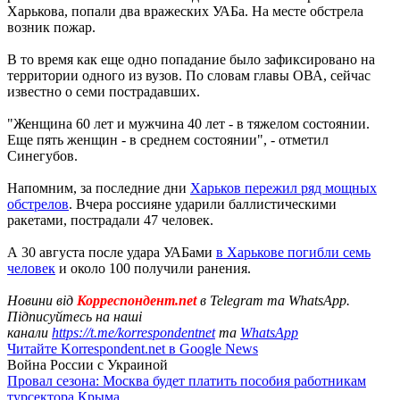
Харькова, попали два вражеских УАБа. На месте обстрела
возник пожар.
В то время как еще одно попадание было зафиксировано на
территории одного из вузов. По словам главы ОВА, сейчас
известно о семи пострадавших.
"Женщина 60 лет и мужчина 40 лет - в тяжелом состоянии.
Еще пять женщин - в среднем состоянии", - отметил
Синегубов.
Напомним, за последние дни
Харьков пережил ряд мощных
обстрелов
. Вчера россияне ударили баллистическими
ракетами, пострадали 47 человек.
А 30 августа после удара УАБами
в Харькове погибли семь
человек
и около 100 получили ранения.
Новини від
Корреспондент.net
в Telegram та WhatsApp.
Підписуйтесь на наші
канали
https://t.me/korrespondentnet
та
WhatsApp
Читайте Korrespondent.net в Google News
Война России с Украиной
Провал сезона: Москва будет платить пособия работникам
турсектора Крыма