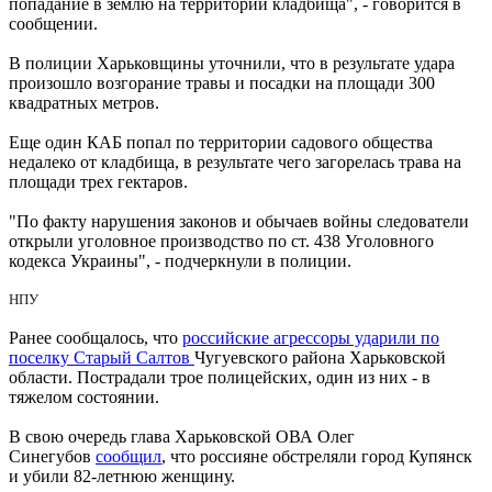
попадание в землю на территории кладбища", - говорится в
сообщении.
В полиции Харьковщины уточнили, что в результате удара
произошло возгорание травы и посадки на площади 300
квадратных метров.
Еще один КАБ попал по территории садового общества
недалеко от кладбища, в результате чего загорелась трава на
площади трех гектаров.
"По факту нарушения законов и обычаев войны следователи
открыли уголовное производство по ст. 438 Уголовного
кодекса Украины", - подчеркнули в полиции.
НПУ
Ранее сообщалось, что
российские агрессоры ударили по
поселку Старый Салтов
Чугуевского района Харьковской
области. Пострадали трое полицейских, один из них - в
тяжелом состоянии.
В свою очередь глава Харьковской ОВА Олег
Синегубов
сообщил
, что россияне обстреляли город Купянск
и убили 82-летнюю женщину.