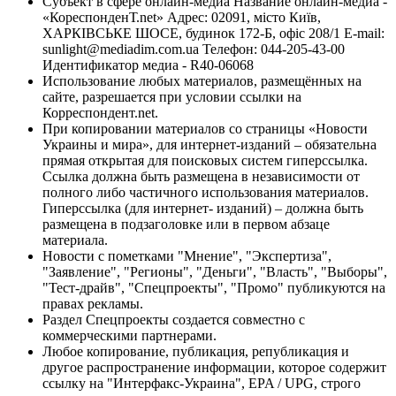
Субъект в сфере онлайн-медиа Название онлайн-медиа -
«КореспонденТ.net» Адрес: 02091, місто Київ,
ХАРКІВСЬКЕ ШОСЕ, будинок 172-Б, офіс 208/1 E-mail:
sunlight@mediadim.com.ua
Телефон: 044-205-43-00
Идентификатор медиа - R40-06068
Использование любых материалов, размещённых на
сайте, разрешается при условии ссылки на
Корреспондент.net.
При копировании материалов со страницы «Новости
Украины и мира», для интернет-изданий – обязательна
прямая открытая для поисковых систем гиперссылка.
Ссылка должна быть размещена в независимости от
полного либо частичного использования материалов.
Гиперссылка (для интернет- изданий) – должна быть
размещена в подзаголовке или в первом абзаце
материала.
Новости с пометками "Мнение", "Экспертиза",
"Заявление", "Регионы", "Деньги", "Власть", "Выборы",
"Тест-драйв", "Спецпроекты", "Промо" публикуются на
правах рекламы.
Раздел Спецпроекты создается совместно с
коммерческими партнерами.
Любое копирование, публикация, републикация и
другое распространение информации, которое содержит
ссылку на "Интерфакс-Украина", EPA / UPG, строго