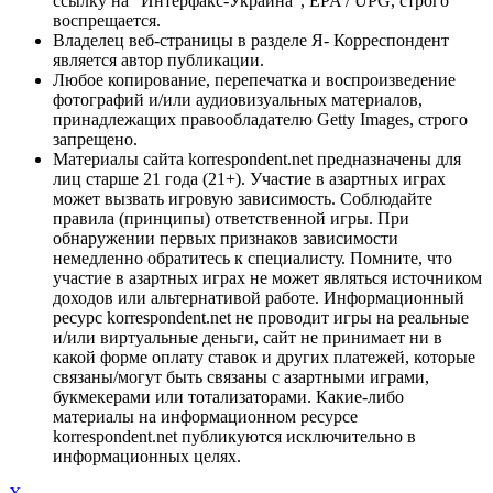
ссылку на "Интерфакс-Украина", EPA / UPG, строго
воспрещается.
Владелец веб-страницы в разделе Я- Корреспондент
является автор публикации.
Любое копирование, перепечатка и воспроизведение
фотографий и/или аудиовизуальных материалов,
принадлежащих правообладателю Getty Images, строго
запрещено.
Материалы сайта korrespondent.net предназначены для
лиц старше 21 года (21+). Участие в азартных играх
может вызвать игровую зависимость. Соблюдайте
правила (принципы) ответственной игры. При
обнаружении первых признаков зависимости
немедленно обратитесь к специалисту. Помните, что
участие в азартных играх не может являться источником
доходов или альтернативой работе. Информационный
ресурс korrespondent.net не проводит игры на реальные
и/или виртуальные деньги, сайт не принимает ни в
какой форме оплату ставок и других платежей, которые
связаны/могут быть связаны с азартными играми,
букмекерами или тотализаторами. Какие-либо
материалы на информационном ресурсе
korrespondent.net публикуются исключительно в
информационных целях.