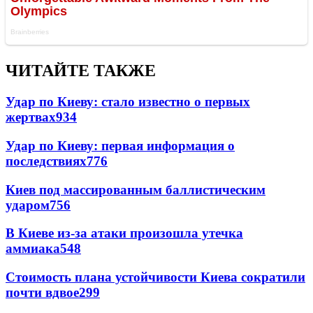
ЧИТАЙТЕ ТАКЖЕ
Удар по Киеву: стало известно о первых
жертвах
934
Удар по Киеву: первая информация о
последствиях
776
Киев под массированным баллистическим
ударом
756
В Киеве из-за атаки произошла утечка
аммиака
548
Стоимость плана устойчивости Киева сократили
почти вдвое
299