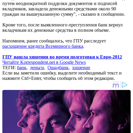
путем неоднократной подделки документов и подписей
вкладчиков, завладела денежными средствами около 90
граждан на вышеуказанную сумму", - сказано в сообщении.
Кроме того, после выявленного преступления банк вернул
вкладчикам их денежные средства в полном объеме.
Напомним, ранее сообщалось, что ГПУ расследует
расхищение кредита Всемирного банка
.
ГПУ нашла хищения во время подготовки к Евро-2012
Читайте Korrespondent.net в Google News
ТЕГИ:
банк
,
деньги
,
Ощадбанк
,
хищение
Если вы заметили ошибку, выделите необходимый текст и
нажмите Ctrl+Enter, чтобы сообщить об этом редакции.