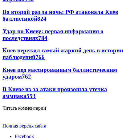
Во второй раз за ночь: РФ атаковала Киев
баллистикой
824
Удар по Киеву: первая информация о
последствиях
784
Киев пережил самый жаркий день в истории
наблюдений
766
Киев под массированным баллистическим
ударом
762
В Киеве из-за атаки произошла утечка
аммиака
553
Читать комментарии
Полная версия сайта
Facebook