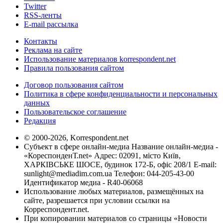
Twitter
RSS-ленты
E-mail рассылка
Контакты
Реклама на сайте
Использование материалов korrespondent.net
Правила пользования сайтом
Договор пользования сайтом
Политика в сфере конфиденциальности и персональных
данных
Пользовательское соглашение
Редакция
© 2000-2026, Korrespondent.net
Субъект в сфере онлайн-медиа Название онлайн-медиа -
«КореспонденТ.net» Адрес: 02091, місто Київ,
ХАРКІВСЬКЕ ШОСЕ, будинок 172-Б, офіс 208/1 E-mail:
sunlight@mediadim.com.ua
Телефон: 044-205-43-00
Идентификатор медиа - R40-06068
Использование любых материалов, размещённых на
сайте, разрешается при условии ссылки на
Корреспондент.net.
При копировании материалов со страницы «Новости