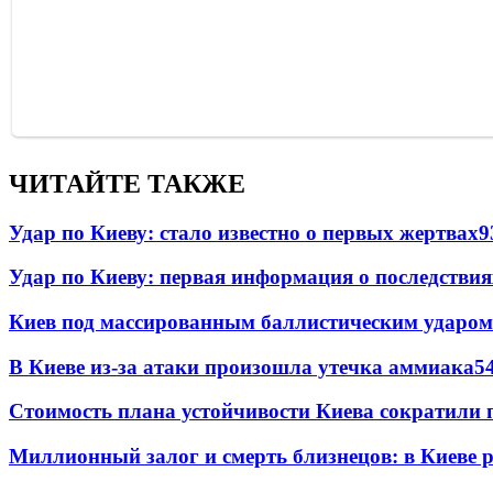
ЧИТАЙТЕ ТАКЖЕ
Удар по Киеву: стало известно о первых жертвах
9
Удар по Киеву: первая информация о последствия
Киев под массированным баллистическим ударом
В Киеве из-за атаки произошла утечка аммиака
5
Стоимость плана устойчивости Киева сократили 
Миллионный залог и смерть близнецов: в Киеве 