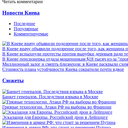
Читать комментарии
Новости Киева
Последние
Популярные
Комментируемые
В Киеве врачу объявили подозрение после того, как женщина п
В Киеве вспыхнули протесты против вырубки деревьев ради т
В Киеве пенсионерка отдала мошенникам $18 тысяч из-за "пр
Миллионный залог и смерть близнецов: в Киеве раскрыли схем
Стоимость плана устойчивости Киева сократили почти вдвое
Сюжеты
Банкет генералов. Последствия взрыва в Москве
Грязные технологии. Атаки РФ на выборы во Франции
Эскалация для Европы. Российский дрон в Лейпциге
Изменения в армии РФ: что стоит за решением Путина