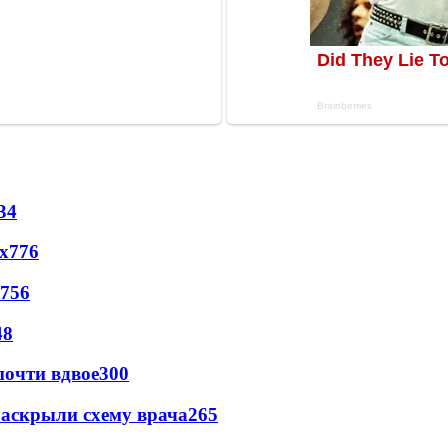
34
х
776
756
48
почти вдвое
300
раскрыли схему врача
265