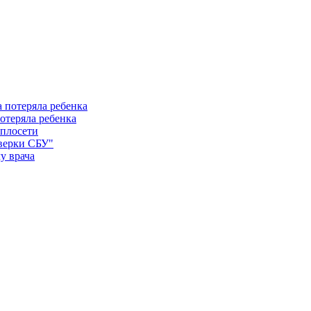
отеряла ребенка
еплосети
оверки СБУ"
у врача