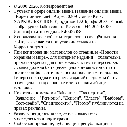
© 2000-2026, Korrespondent.net
Субъект в сфере онлайн-медиа Название онлайн-медиа -
«КореспонденТ.net» Адрес: 02091, місто Київ,
ХАРКІВСЬКЕ ШОСЕ, будинок 172-Б, офіс 208/1 E-mail:
sunlight@mediadim.com.ua
Телефон: 044-205-43-00
Идентификатор медиа - R40-06068
Использование любых материалов, размещённых на
сайте, разрешается при условии ссылки на
Корреспондент.net.
При копировании материалов со страницы «Новости
Украины и мира», для интернет-изданий – обязательна
прямая открытая для поисковых систем гиперссылка.
Ссылка должна быть размещена в независимости от
полного либо частичного использования материалов.
Гиперссылка (для интернет- изданий) – должна быть
размещена в подзаголовке или в первом абзаце
материала.
Новости с пометками "Мнение", "Экспертиза",
"Заявление", "Регионы", "Деньги", "Власть", "Выборы",
"Тест-драйв", "Спецпроекты", "Промо" публикуются на
правах рекламы.
Раздел Спецпроекты создается совместно с
коммерческими партнерами.
Любое копирование, публикация, републикация и