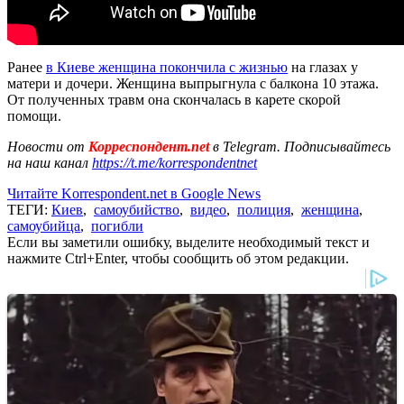
Ранее
в Киеве женщина покончила с жизнью
на глазах у
матери и дочери. Женщина выпрыгнула с балкона 10 этажа.
От полученных травм она скончалась в карете скорой
помощи.
Новости от
Корреспондент.net
в Telegram. Подписывайтесь
на наш канал
https://t.me/korrespondentnet
Читайте Korrespondent.net в Google News
ТЕГИ:
Киев
,
самоубийство
,
видео
,
полиция
,
женщина
,
самоубийца
,
погибли
Если вы заметили ошибку, выделите необходимый текст и
нажмите Ctrl+Enter, чтобы сообщить об этом редакции.