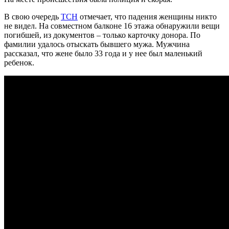
В свою очередь
ТСН
отмечает, что падения женщины никто
не видел. На совместном балконе 16 этажа обнаружили вещи
погибшей, из документов – только карточку донора. По
фамилии удалось отыскать бывшего мужа. Мужчина
рассказал, что жене было 33 года и у нее был маленький
ребенок.