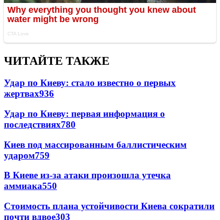
ЧИТАЙТЕ ТАКЖЕ
Удар по Киеву: стало известно о первых
жертвах
936
Удар по Киеву: первая информация о
последствиях
780
Киев под массированным баллистическим
ударом
759
В Киеве из-за атаки произошла утечка
аммиака
550
Стоимость плана устойчивости Киева сократили
почти вдвое
303