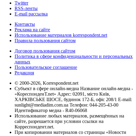
Twitter
RSS-ленты
E-mail рассылка
Контакты
Реклама на сайте
Использование материалов korrespondent.net
Правила пользования сайтом
Договор пользования сайтом
Политика в сфере конфиденциальности и персональных
данных
Пользовательское соглашение
Редакция
© 2000-2026, Korrespondent.net
Субъект в сфере онлайн-медиа Название онлайн-медиа -
«КореспонденТ.net» Адрес: 02091, місто Київ,
ХАРКІВСЬКЕ ШОСЕ, будинок 172-Б, офіс 208/1 E-mail:
sunlight@mediadim.com.ua
Телефон: 044-205-43-00
Идентификатор медиа - R40-06068
Использование любых материалов, размещённых на
сайте, разрешается при условии ссылки на
Корреспондент.net.
При копировании материалов со страницы «Новости