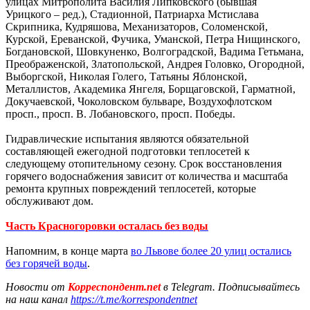
улицах Митрополита Василия Липковского (бывшая
Урицкого – ред.), Стадионной, Патриарха Мстислава
Скрипника, Кудряшова, Механизаторов, Соломенской,
Курской, Ереванской, Фучика, Уманской, Петра Нищинского,
Богдановской, Шовкуненко, Волгоградской, Вадима Гетьмана,
Преображенской, Златопольской, Андрея Головко, Огородной,
Выборгской, Николая Голего, Татьяны Яблонской,
Металлистов, Академика Янгеля, Борщаговской, Гарматной,
Докучаевской, Чоколовском бульваре, Воздухофлотском
просп., просп. В. Лобановского, просп. Победы.
Гидравлические испытания являются обязательной
составляющей ежегодной подготовки теплосетей к
следующему отопительному сезону. Срок восстановления
горячего водоснабжения зависит от количества и масштаба
ремонта крупных повреждений теплосетей, которые
обслуживают дом.
Часть Красногоровки осталась без воды
Напомним, в конце марта
во Львове более 20 улиц остались
без горячей воды
.
Новости от
Корреспондент.net
в Telegram. Подписывайтесь
на наш канал
https://t.me/korrespondentnet