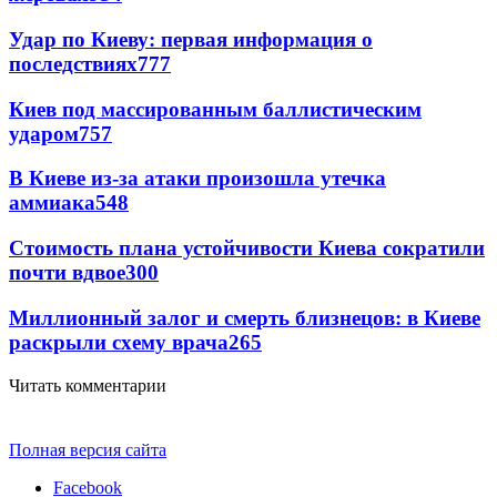
Удар по Киеву: первая информация о
последствиях
777
Киев под массированным баллистическим
ударом
757
В Киеве из-за атаки произошла утечка
аммиака
548
Стоимость плана устойчивости Киева сократили
почти вдвое
300
Миллионный залог и смерть близнецов: в Киеве
раскрыли схему врача
265
Читать комментарии
Полная версия сайта
Facebook