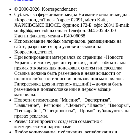
© 2000-2026, Korrespondent.net
Субъект в сфере онлайн-медиа Название онлайн-медиа -
«КореспонденТ.net» Адрес: 02091, місто Київ,
ХАРКІВСЬКЕ ШОСЕ, будинок 172-Б, офіс 208/1 E-mail:
sunlight@mediadim.com.ua
Телефон: 044-205-43-00
Идентификатор медиа - R40-06068
Использование любых материалов, размещённых на
сайте, разрешается при условии ссылки на
Корреспондент.net.
При копировании материалов со страницы «Новости
Украины и мира», для интернет-изданий – обязательна
прямая открытая для поисковых систем гиперссылка.
Ссылка должна быть размещена в независимости от
полного либо частичного использования материалов.
Гиперссылка (для интернет- изданий) – должна быть
размещена в подзаголовке или в первом абзаце
материала.
Новости с пометками "Мнение", "Экспертиза",
"Заявление", "Регионы", "Деньги", "Власть", "Выборы",
"Тест-драйв", "Спецпроекты", "Промо" публикуются на
правах рекламы.
Раздел Спецпроекты создается совместно с
коммерческими партнерами.
Любое копирование, публикация, републикация и