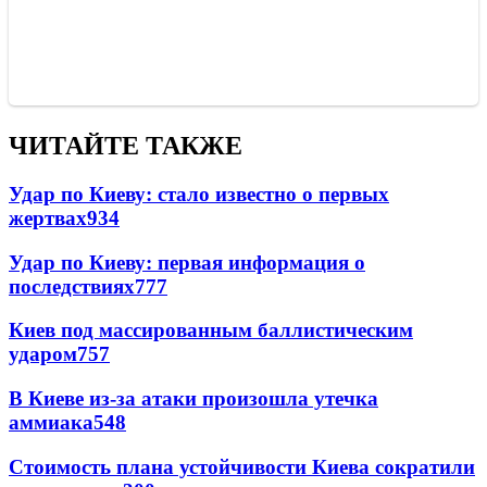
ЧИТАЙТЕ ТАКЖЕ
Удар по Киеву: стало известно о первых
жертвах
934
Удар по Киеву: первая информация о
последствиях
777
Киев под массированным баллистическим
ударом
757
В Киеве из-за атаки произошла утечка
аммиака
548
Стоимость плана устойчивости Киева сократили