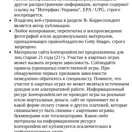
другое распространение информации, которое содержит
ссылку на "Интерфакс-Украина", EPA / UPG, строго
воспрещается.
Владелец веб-страницы в разделе Я- Корреспондент
является автор публикации.
Любое копирование, перепечатка и воспроизведение
фотографий и/или аудиовизуальных материалов,
принадлежащих правообладателю Getty Images, строго
запрещено.
Материалы сайта korrespondent.net предназначены для
лиц старше 21 года (21+). Участие в азартных играх
может вызвать игровую зависимость. Соблюдайте
правила (принципы) ответственной игры. При
обнаружении первых признаков зависимости
немедленно обратитесь к специалисту. Помните, что
участие в азартных играх не может являться источником
доходов или альтернативой работе. Информационный
ресурс korrespondent.net не проводит игры на реальные
и/или виртуальные деньги, сайт не принимает ни в
какой форме оплату ставок и других платежей, которые
связаны/могут быть связаны с азартными играми,
букмекерами или тотализаторами. Какие-либо
материалы на информационном ресурсе
korrespondent.net публикуются исключительно в
информационных целях.