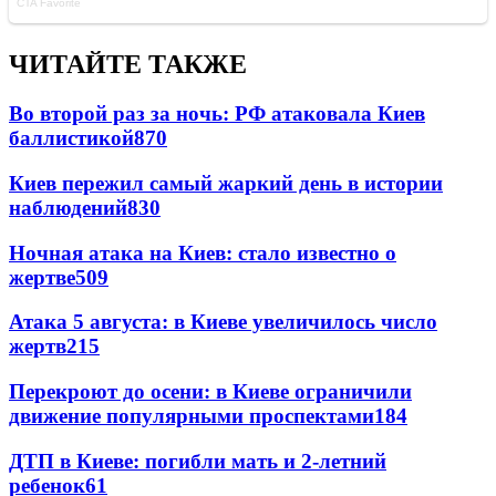
ЧИТАЙТЕ ТАКЖЕ
Во второй раз за ночь: РФ атаковала Киев
баллистикой
870
Киев пережил самый жаркий день в истории
наблюдений
830
Ночная атака на Киев: стало известно о
жертве
509
Атака 5 августа: в Киеве увеличилось число
жертв
215
Перекроют до осени: в Киеве ограничили
движение популярными проспектами
184
ДТП в Киеве: погибли мать и 2-летний
ребенок
61