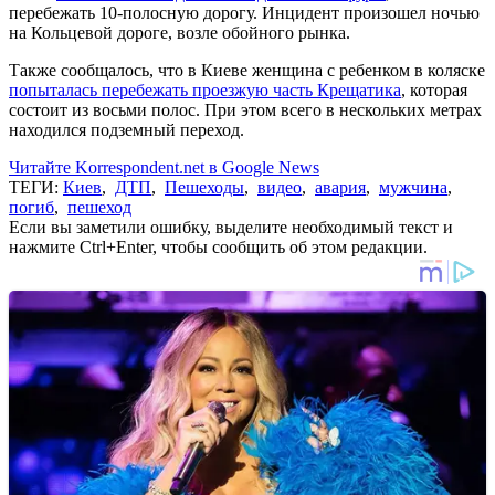
перебежать 10-полосную дорогу. Инцидент произошел ночью
на Кольцевой дороге, возле обойного рынка.
Также сообщалось, что в Киеве женщина с ребенком в коляске
попыталась перебежать проезжую часть Крещатика
, которая
состоит из восьми полос. При этом всего в нескольких метрах
находился подземный переход.
Читайте Korrespondent.net в Google News
ТЕГИ:
Киев
,
ДТП
,
Пешеходы
,
видео
,
авария
,
мужчина
,
погиб
,
пешеход
Если вы заметили ошибку, выделите необходимый текст и
нажмите Ctrl+Enter, чтобы сообщить об этом редакции.