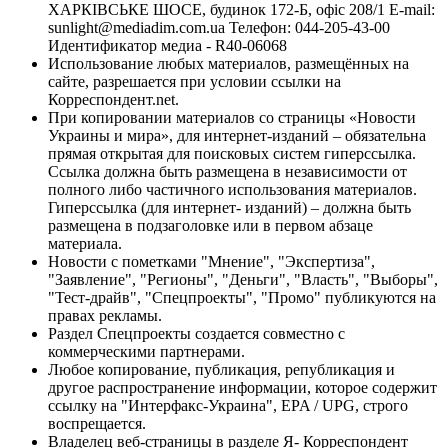
ХАРКІВСЬКЕ ШОСЕ, будинок 172-Б, офіс 208/1 E-mail:
sunlight@mediadim.com.ua
Телефон: 044-205-43-00
Идентификатор медиа - R40-06068
Использование любых материалов, размещённых на
сайте, разрешается при условии ссылки на
Корреспондент.net.
При копировании материалов со страницы «Новости
Украины и мира», для интернет-изданий – обязательна
прямая открытая для поисковых систем гиперссылка.
Ссылка должна быть размещена в независимости от
полного либо частичного использования материалов.
Гиперссылка (для интернет- изданий) – должна быть
размещена в подзаголовке или в первом абзаце
материала.
Новости с пометками "Мнение", "Экспертиза",
"Заявление", "Регионы", "Деньги", "Власть", "Выборы",
"Тест-драйв", "Спецпроекты", "Промо" публикуются на
правах рекламы.
Раздел Спецпроекты создается совместно с
коммерческими партнерами.
Любое копирование, публикация, републикация и
другое распространение информации, которое содержит
ссылку на "Интерфакс-Украина", EPA / UPG, строго
воспрещается.
Владелец веб-страницы в разделе Я- Корреспондент