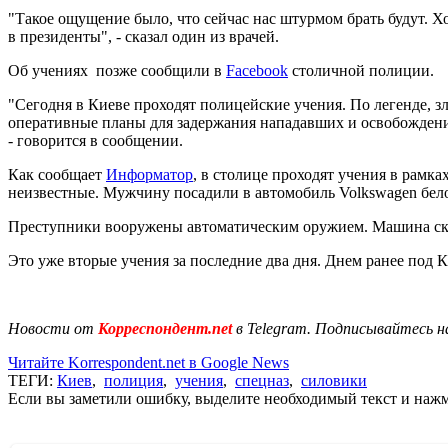
"Такое ощущение было, что сейчас нас штурмом брать будут. Х
в президенты", - сказал один из врачей.
Об учениях позже сообщили в
Facebook
столичной полиции.
"Сегодня в Киеве проходят полицейские учения. По легенде, 
оперативные планы для задержания нападавших и освобождени
- говорится в сообщении.
Как сообщает
Информатор
, в столице проходят учения в рамк
неизвестные. Мужчину посадили в автомобиль Volkswagen бело
Преступники вооружены автоматическим оружием. Машина скры
Это уже вторые учения за последние два дня. Днем ранее под
Новости от
Корреспондент.net
в Telegram. Подписывайтесь н
Читайте Korrespondent.net в Google News
ТЕГИ:
Киев
,
полиция
,
учения
,
спецназ
,
силовики
Если вы заметили ошибку, выделите необходимый текст и нажми