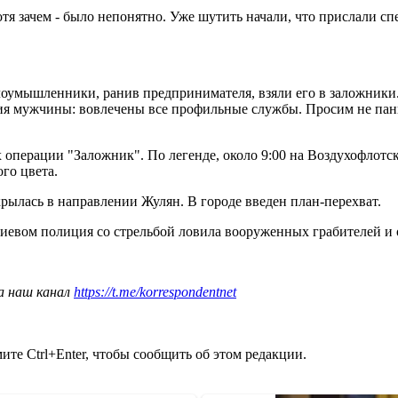
отя зачем - было непонятно. Уже шутить начали, что прислали с
злоумышленники, ранив предпринимателя, взяли его в заложник
я мужчины: вовлечены все профильные службы. Просим не пани
ах операции "Заложник". По легенде, около 9:00 на Воздухофлотс
го цвета.
лась в направлении Жулян. В городе введен план-перехват.
 Киевом полиция со стрельбой ловила вооруженных грабителей и
а наш канал
https://t.me/korrespondentnet
те Ctrl+Enter, чтобы сообщить об этом редакции.