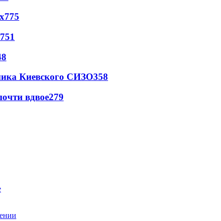
х
775
751
48
овника Киевского СИЗО
358
почти вдвое
279
рении