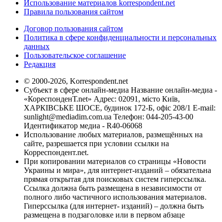
Использование материалов korrespondent.net
Правила пользования сайтом
Договор пользования сайтом
Политика в сфере конфиденциальности и персональных
данных
Пользовательское соглашение
Редакция
© 2000-2026, Korrespondent.net
Субъект в сфере онлайн-медиа Название онлайн-медиа -
«КореспонденТ.net» Адрес: 02091, місто Київ,
ХАРКІВСЬКЕ ШОСЕ, будинок 172-Б, офіс 208/1 E-mail:
sunlight@mediadim.com.ua
Телефон: 044-205-43-00
Идентификатор медиа - R40-06068
Использование любых материалов, размещённых на
сайте, разрешается при условии ссылки на
Корреспондент.net.
При копировании материалов со страницы «Новости
Украины и мира», для интернет-изданий – обязательна
прямая открытая для поисковых систем гиперссылка.
Ссылка должна быть размещена в независимости от
полного либо частичного использования материалов.
Гиперссылка (для интернет- изданий) – должна быть
размещена в подзаголовке или в первом абзаце