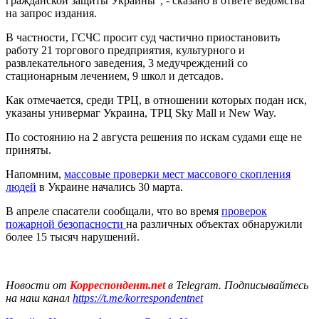
гражданской защиты Украины", - сказано в ответе ведомства
на запрос издания.
В частности, ГСЧС просит суд частично приостановить
работу 21 торгового предприятия, культурного и
развлекательного заведения, 3 медучреждений со
стационарным лечением, 9 школ и детсадов.
Как отмечается, среди ТРЦ, в отношении которых подан иск,
указаны универмаг Украина, ТРЦ Sky Mall и New Way.
По состоянию на 2 августа решения по искам судами еще не
приняты.
Напомним,
массовые проверки мест массового скопления
людей
в Украине начались 30 марта.
В апреле спасатели сообщали, что во время
проверок
пожарной безопасности
на различных объектах обнаружили
более 15 тысяч нарушений.
Новости от
Корреспондент.net
в Telegram. Подписывайтесь
на наш канал
https://t.me/korrespondentnet