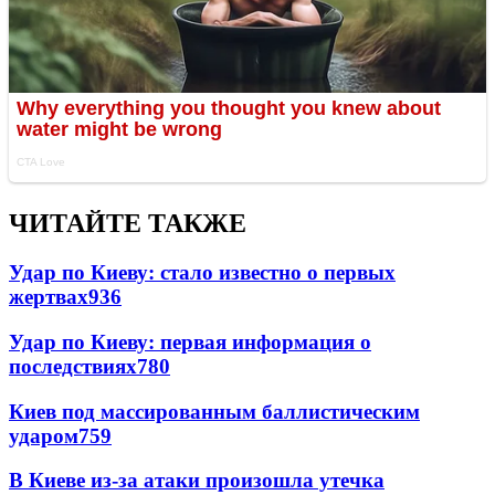
ЧИТАЙТЕ ТАКЖЕ
Удар по Киеву: стало известно о первых
жертвах
936
Удар по Киеву: первая информация о
последствиях
780
Киев под массированным баллистическим
ударом
759
В Киеве из-за атаки произошла утечка