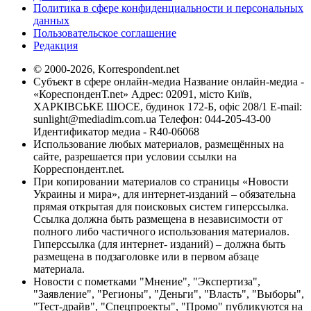
Политика в сфере конфиденциальности и персональных
данных
Пользовательское соглашение
Редакция
© 2000-2026, Korrespondent.net
Субъект в сфере онлайн-медиа Название онлайн-медиа -
«КореспонденТ.net» Адрес: 02091, місто Київ,
ХАРКІВСЬКЕ ШОСЕ, будинок 172-Б, офіс 208/1 E-mail:
sunlight@mediadim.com.ua
Телефон: 044-205-43-00
Идентификатор медиа - R40-06068
Использование любых материалов, размещённых на
сайте, разрешается при условии ссылки на
Корреспондент.net.
При копировании материалов со страницы «Новости
Украины и мира», для интернет-изданий – обязательна
прямая открытая для поисковых систем гиперссылка.
Ссылка должна быть размещена в независимости от
полного либо частичного использования материалов.
Гиперссылка (для интернет- изданий) – должна быть
размещена в подзаголовке или в первом абзаце
материала.
Новости с пометками "Мнение", "Экспертиза",
"Заявление", "Регионы", "Деньги", "Власть", "Выборы",
"Тест-драйв", "Спецпроекты", "Промо" публикуются на