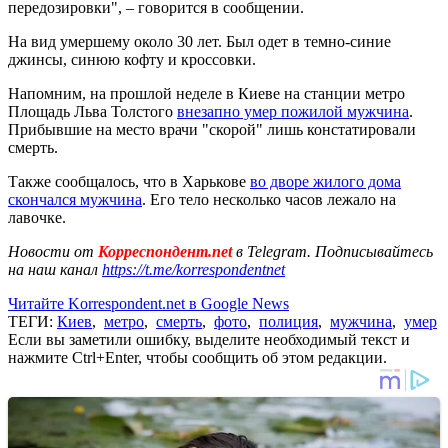
передозировки", – говорится в сообщении.
На вид умершему около 30 лет. Был одет в темно-синие
джинсы, синюю кофту и кроссовки.
Напомним, на прошлой неделе в Киеве на станции метро
Площадь Льва Толстого
внезапно умер пожилой мужчина
.
Прибывшие на место врачи "скорой" лишь констатировали
смерть.
Также сообщалось, что в Харькове
во дворе жилого дома
скончался мужчина
. Его тело несколько часов лежало на
лавочке.
Новости от
Корреспондент.net
в Telegram. Подписывайтесь
на наш канал
https://t.me/korrespondentnet
Читайте Korrespondent.net в Google News
ТЕГИ:
Киев
,
метро
,
смерть
,
фото
,
полиция
,
мужчина
,
умер
Если вы заметили ошибку, выделите необходимый текст и
нажмите Ctrl+Enter, чтобы сообщить об этом редакции.