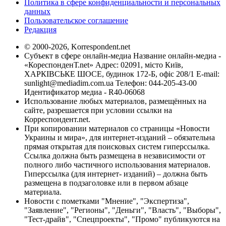
Политика в сфере конфиденциальности и персональных
данных
Пользовательское соглашение
Редакция
© 2000-2026, Korrespondent.net
Субъект в сфере онлайн-медиа Название онлайн-медиа -
«КореспонденТ.net» Адрес: 02091, місто Київ,
ХАРКІВСЬКЕ ШОСЕ, будинок 172-Б, офіс 208/1 E-mail:
sunlight@mediadim.com.ua
Телефон: 044-205-43-00
Идентификатор медиа - R40-06068
Использование любых материалов, размещённых на
сайте, разрешается при условии ссылки на
Корреспондент.net.
При копировании материалов со страницы «Новости
Украины и мира», для интернет-изданий – обязательна
прямая открытая для поисковых систем гиперссылка.
Ссылка должна быть размещена в независимости от
полного либо частичного использования материалов.
Гиперссылка (для интернет- изданий) – должна быть
размещена в подзаголовке или в первом абзаце
материала.
Новости с пометками "Мнение", "Экспертиза",
"Заявление", "Регионы", "Деньги", "Власть", "Выборы",
"Тест-драйв", "Спецпроекты", "Промо" публикуются на