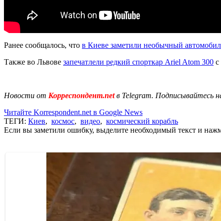
Ранее сообщалось, что
в Киеве заметили необычный автомобил
Также во Львове
запечатлели редкий спорткар Ariel Atom 300
с
Новости от
Корреспондент.net
в Telegram. Подписывайтесь н
Читайте Korrespondent.net в Google News
ТЕГИ:
Киев
,
космос
,
видео
,
космический корабль
Если вы заметили ошибку, выделите необходимый текст и нажми