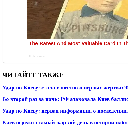
ЧИТАЙТЕ ТАКЖЕ
Удар по Киеву: стало известно о первых жертвах
9
Во второй раз за ночь: РФ атаковала Киев балли
Удар по Киеву: первая информация о последствия
Киев пережил самый жаркий день в истории наб