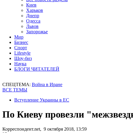
Киев
Харьков
Днепр
Одесса
Львов
Запорожье
Мир
Бизнес
Спорт
Lifestyle
Шоу-биз
Наука
БЛОГИ ЧИТАТЕЛЕЙ
СПЕЦТЕМА:
Война в Иране
ВСЕ ТЕМЫ
Вступление Украины в ЕС
По Киеву провезли "межзвез
Корреспондент.net, 9 октября 2018, 13:59