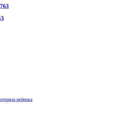
763
53
отеряла ребенка