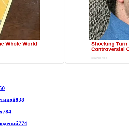
50
стикой
838
х
784
людений
774