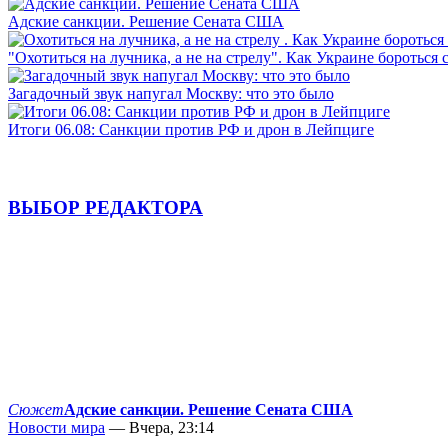
Адские санкции. Решение Сената США
"Охотиться на лучника, а не на стрелу". Как Украине бороться 
Загадочный звук напугал Москву: что это было
Итоги 06.08: Санкции против РФ и дрон в Лейпциге
ВЫБОР РЕДАКТОРА
Сюжет
Адские санкции. Решение Сената США
Новости мира
— Вчера, 23:14