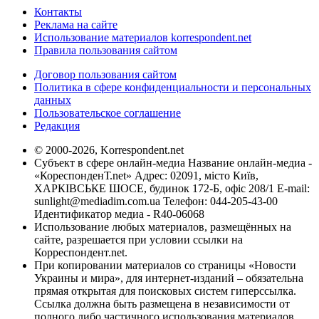
Контакты
Реклама на сайте
Использование материалов korrespondent.net
Правила пользования сайтом
Договор пользования сайтом
Политика в сфере конфиденциальности и персональных
данных
Пользовательское соглашение
Редакция
© 2000-2026, Korrespondent.net
Субъект в сфере онлайн-медиа Название онлайн-медиа -
«КореспонденТ.net» Адрес: 02091, місто Київ,
ХАРКІВСЬКЕ ШОСЕ, будинок 172-Б, офіс 208/1 E-mail:
sunlight@mediadim.com.ua
Телефон: 044-205-43-00
Идентификатор медиа - R40-06068
Использование любых материалов, размещённых на
сайте, разрешается при условии ссылки на
Корреспондент.net.
При копировании материалов со страницы «Новости
Украины и мира», для интернет-изданий – обязательна
прямая открытая для поисковых систем гиперссылка.
Ссылка должна быть размещена в независимости от
полного либо частичного использования материалов.