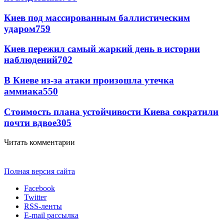
Киев под массированным баллистическим
ударом
759
Киев пережил самый жаркий день в истории
наблюдений
702
В Киеве из-за атаки произошла утечка
аммиака
550
Стоимость плана устойчивости Киева сократили
почти вдвое
305
Читать комментарии
Полная версия сайта
Facebook
Twitter
RSS-ленты
E-mail рассылка