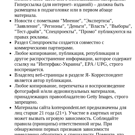
Гиперссылка (для интернет- изданий) – должна быть
размещена в подзаголовке или в первом абзаце
материала.
Новости с пометками "Мнение", "Экспертиза",
"Заявление", "Регионы", "Деньги", "Власть", "Выборы",
"Тест-драйв", "Спецпроекты", "Промо" публикуются на
правах рекламы.
Раздел Спецпроекты создается совместно с
коммерческими партнерами.
Любое копирование, публикация, републикация и
другое распространение информации, которое содержит
ссылку на "Интерфакс-Украина", EPA / UPG, строго
воспрещается.
Владелец веб-страницы в разделе Я- Корреспондент
является автор публикации.
Любое копирование, перепечатка и воспроизведение
фотографий и/или аудиовизуальных материалов,
принадлежащих правообладателю Getty Images, строго
запрещено.
Материалы сайта korrespondent.net предназначены для
лиц старше 21 года (21+). Участие в азартных играх
может вызвать игровую зависимость. Соблюдайте
правила (принципы) ответственной игры. При
обнаружении первых признаков зависимости
немедленно обратитесь к специалисту. Помните, что