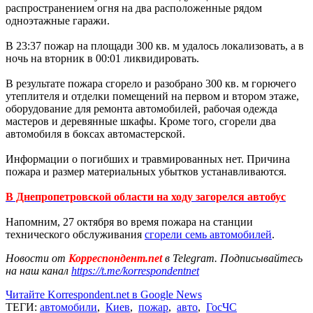
распространением огня на два расположенные рядом
одноэтажные гаражи.
В 23:37 пожар на площади 300 кв. м удалось локализовать, а в
ночь на вторник в 00:01 ликвидировать.
В результате пожара сгорело и разобрано 300 кв. м горючего
утеплителя и отделки помещений на первом и втором этаже,
оборудование для ремонта автомобилей, рабочая одежда
мастеров и деревянные шкафы. Кроме того, сгорели два
автомобиля в боксах автомастерской.
Информации о погибших и травмированных нет. Причина
пожара и размер материальных убытков устанавливаются.
В Днепропетровской области на ходу загорелся автобус
Напомним, 27 октября во время пожара на станции
технического обслуживания
сгорели семь автомобилей
.
Новости от
Корреспондент.net
в Telegram. Подписывайтесь
на наш канал
https://t.me/korrespondentnet
Читайте Korrespondent.net в Google News
ТЕГИ:
автомобили
,
Киев
,
пожар
,
авто
,
ГосЧС