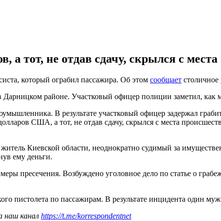
, а тот, не отдав сдачу, скрылся с мест
систа, который ограбил пассажира. Об этом
сообщает
столичное 
 Дарницком районе. Участковый офицер полиции заметил, как м
оумышленника. В результате участковый офицер задержал грабите
долларов США, а тот, не отдав сдачу, скрылся с места происшес
житель Киевской области, неоднократно судимый за имуществен
нув ему деньги.
еры пресечения. Возбуждено уголовное дело по статье о грабеж
ого пистолета по пассажирам. В результате инцидента один му
а наш канал
https://t.me/korrespondentnet