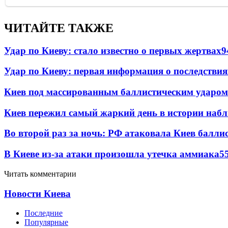
ЧИТАЙТЕ ТАКЖЕ
Удар по Киеву: стало известно о первых жертвах
9
Удар по Киеву: первая информация о последствия
Киев под массированным баллистическим ударом
Киев пережил самый жаркий день в истории наб
Во второй раз за ночь: РФ атаковала Киев балли
В Киеве из-за атаки произошла утечка аммиака
5
Читать комментарии
Новости Киева
Последние
Популярные