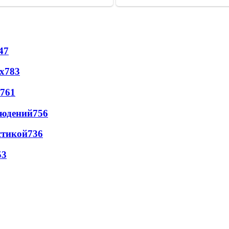
47
х
783
761
людений
756
стикой
736
53