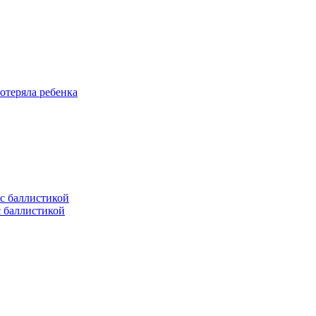
отеряла ребенка
с баллистикой