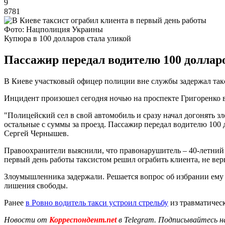
9
8781
Фото: Нацполиция Украины
Купюра в 100 долларов стала уликой
Пассажир передал водителю 100 долларов
В Киеве участковый офицер полиции вне службы задержал так
Инцидент произошел сегодня ночью на проспекте Григоренко в
"Полицейский сел в свой автомобиль и сразу начал догонять зл
остальные с суммы за проезд. Пассажир передал водителю 100 
Сергей Чернышев.
Правоохранители выяснили, что правонарушитель – 40-летний 
первый день работы таксистом решил ограбить клиента, не вер
Злоумышленника задержали. Решается вопрос об избрании ему м
лишения свободы.
Ранее
в Ровно водитель такси устроил стрельбу
из травматическ
Новости от
Корреспондент.net
в Telegram. Подписывайтесь н