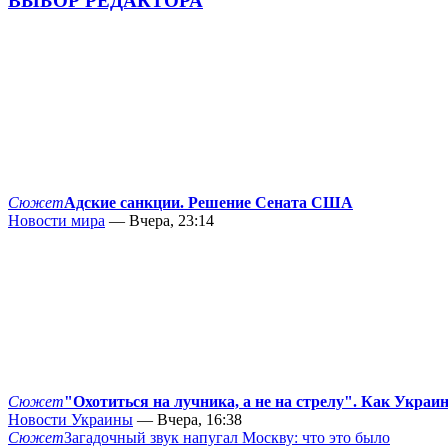
ВЫБОР РЕДАКТОРА
Сюжет
Адские санкции. Решение Сената США
Новости мира
— Вчера, 23:14
Сюжет
"Охотиться на лучника, а не на стрелу". Как Украи
Новости Украины
— Вчера, 16:38
Сюжет
Загадочный звук напугал Москву: что это было