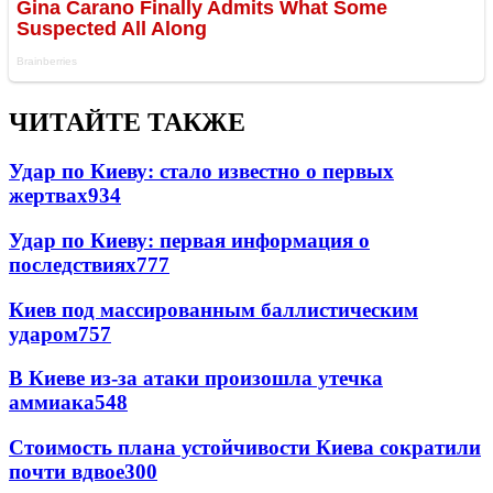
ЧИТАЙТЕ ТАКЖЕ
Удар по Киеву: стало известно о первых
жертвах
934
Удар по Киеву: первая информация о
последствиях
777
Киев под массированным баллистическим
ударом
757
В Киеве из-за атаки произошла утечка
аммиака
548
Стоимость плана устойчивости Киева сократили
почти вдвое
300