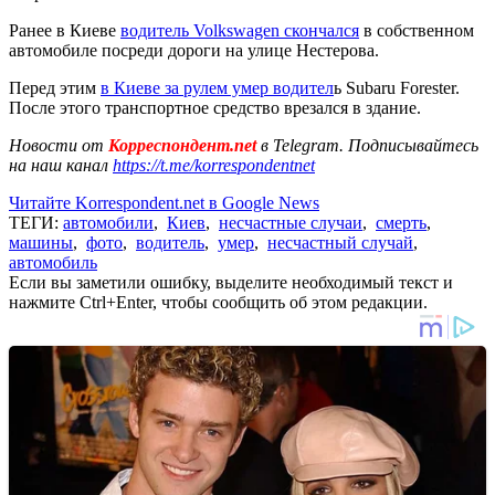
Ранее в Киеве
водитель Volkswagen скончался
в собственном
автомобиле посреди дороги на улице Нестерова.
Перед этим
в Киеве за рулем умер водител
ь Subaru Forester.
После этого транспортное средство врезался в здание.
Новости от
Корреспондент.net
в Telegram. Подписывайтесь
на наш канал
https://t.me/korrespondentnet
Читайте Korrespondent.net в Google News
ТЕГИ:
автомобили
,
Киев
,
несчастные случаи
,
смерть
,
машины
,
фото
,
водитель
,
умер
,
несчастный случай
,
автомобиль
Если вы заметили ошибку, выделите необходимый текст и
нажмите Ctrl+Enter, чтобы сообщить об этом редакции.