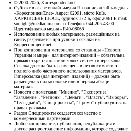
© 2000-2026, Korrespondent.net
Субъект в сфере онлайн-медиа Название онлайн-медиа -
«КореспонденТ.net» Адрес: 02091, місто Київ,
ХАРКІВСЬКЕ ШОСЕ, будинок 172-Б, офіс 208/1 E-mail:
sunlight@mediadim.com.ua
Телефон: 044-205-43-00
Идентификатор медиа - R40-06068
Использование любых материалов, размещённых на
сайте, разрешается при условии ссылки на
Корреспондент.net.
При копировании материалов со страницы «Новости
Украины и мира», для интернет-изданий – обязательна
прямая открытая для поисковых систем гиперссылка.
Ссылка должна быть размещена в независимости от
полного либо частичного использования материалов.
Гиперссылка (для интернет- изданий) – должна быть
размещена в подзаголовке или в первом абзаце
материала.
Новости с пометками "Мнение", "Экспертиза",
"Заявление", "Регионы", "Деньги", "Власть", "Выборы",
"Тест-драйв", "Спецпроекты", "Промо" публикуются на
правах рекламы.
Раздел Спецпроекты создается совместно с
коммерческими партнерами.
Любое копирование, публикация, републикация и
другое распространение информации, которое содержит