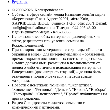
Редакция
© 2000-2026, Korrespondent.net
Субъект в сфере онлайн-медиа Название онлайн-медиа -
«КореспонденТ.net» Адрес: 02091, місто Київ,
ХАРКІВСЬКЕ ШОСЕ, будинок 172-Б, офіс 208/1 E-mail:
sunlight@mediadim.com.ua
Телефон: 044-205-43-00
Идентификатор медиа - R40-06068
Использование любых материалов, размещённых на
сайте, разрешается при условии ссылки на
Корреспондент.net.
При копировании материалов со страницы «Новости
Украины и мира», для интернет-изданий – обязательна
прямая открытая для поисковых систем гиперссылка.
Ссылка должна быть размещена в независимости от
полного либо частичного использования материалов.
Гиперссылка (для интернет- изданий) – должна быть
размещена в подзаголовке или в первом абзаце
материала.
Новости с пометками "Мнение", "Экспертиза",
"Заявление", "Регионы", "Деньги", "Власть", "Выборы",
"Тест-драйв", "Спецпроекты", "Промо" публикуются на
правах рекламы.
Раздел Спецпроекты создается совместно с
коммерческими партнерами.