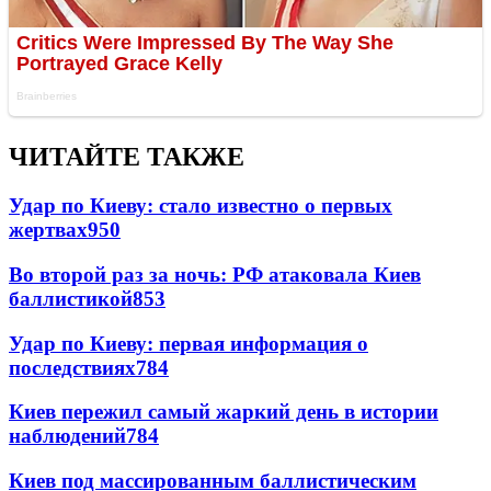
ЧИТАЙТЕ ТАКЖЕ
Удар по Киеву: стало известно о первых
жертвах
950
Во второй раз за ночь: РФ атаковала Киев
баллистикой
853
Удар по Киеву: первая информация о
последствиях
784
Киев пережил самый жаркий день в истории
наблюдений
784
Киев под массированным баллистическим