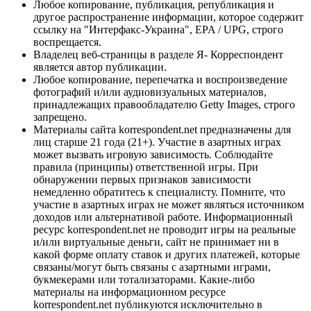
Любое копирование, публикация, републикация и
другое распространение информации, которое содержит
ссылку на "Интерфакс-Украина", EPA / UPG, строго
воспрещается.
Владелец веб-страницы в разделе Я- Корреспондент
является автор публикации.
Любое копирование, перепечатка и воспроизведение
фотографий и/или аудиовизуальных материалов,
принадлежащих правообладателю Getty Images, строго
запрещено.
Материалы сайта korrespondent.net предназначены для
лиц старше 21 года (21+). Участие в азартных играх
может вызвать игровую зависимость. Соблюдайте
правила (принципы) ответственной игры. При
обнаружении первых признаков зависимости
немедленно обратитесь к специалисту. Помните, что
участие в азартных играх не может являться источником
доходов или альтернативой работе. Информационный
ресурс korrespondent.net не проводит игры на реальные
и/или виртуальные деньги, сайт не принимает ни в
какой форме оплату ставок и других платежей, которые
связаны/могут быть связаны с азартными играми,
букмекерами или тотализаторами. Какие-либо
материалы на информационном ресурсе
korrespondent.net публикуются исключительно в