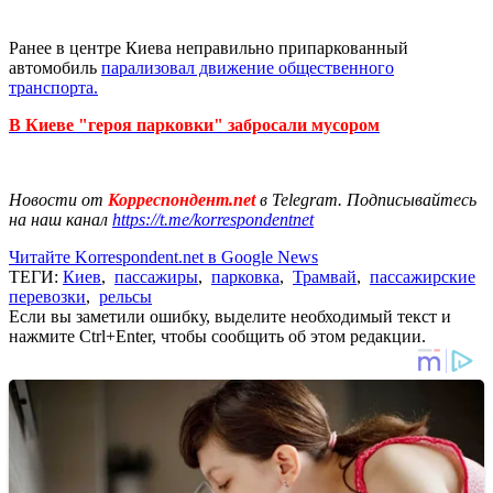
Ранее в центре Киева неправильно припаркованный
автомобиль
парализовал движение общественного
транспорта.
В Киеве "героя парковки" забросали мусором
Новости от
Корреспондент.net
в Telegram. Подписывайтесь
на наш канал
https://t.me/korrespondentnet
Читайте Korrespondent.net в Google News
ТЕГИ:
Киев
,
пассажиры
,
парковка
,
Трамвай
,
пассажирские
перевозки
,
рельсы
Если вы заметили ошибку, выделите необходимый текст и
нажмите Ctrl+Enter, чтобы сообщить об этом редакции.