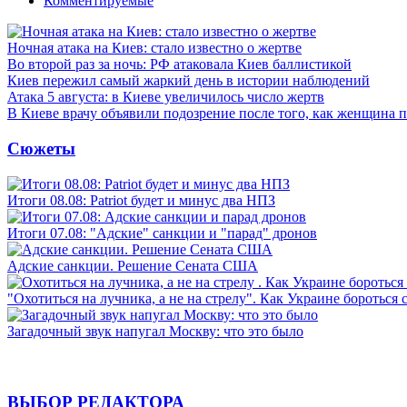
Комментируемые
Ночная атака на Киев: стало известно о жертве
Во второй раз за ночь: РФ атаковала Киев баллистикой
Киев пережил самый жаркий день в истории наблюдений
Атака 5 августа: в Киеве увеличилось число жертв
В Киеве врачу объявили подозрение после того, как женщина п
Сюжеты
Итоги 08.08: Patriot будет и минус два НПЗ
Итоги 07.08: "Адские" санкции и "парад" дронов
Адские санкции. Решение Сената США
"Охотиться на лучника, а не на стрелу". Как Украине бороться 
Загадочный звук напугал Москву: что это было
ВЫБОР РЕДАКТОРА