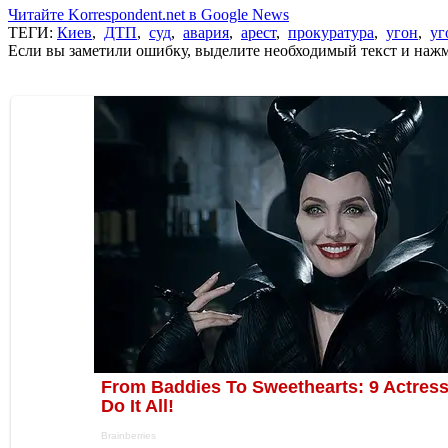
Читайте Korrespondent.net в Google News
ТЕГИ:
Киев
,
ДТП
,
суд
,
авария
,
арест
,
прокуратура
,
угон
,
уг
Если вы заметили ошибку, выделите необходимый текст и нажми