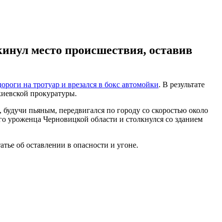
инул место происшествия, оставив
дороги на тротуар и врезался в бокс автомойки
. В результате
иевской прокуратуры.
, будучи пьяным, передвигался по городу со скоростью около
его уроженца Черновицкой области и столкнулся со зданием
тье об оставлении в опасности и угоне.