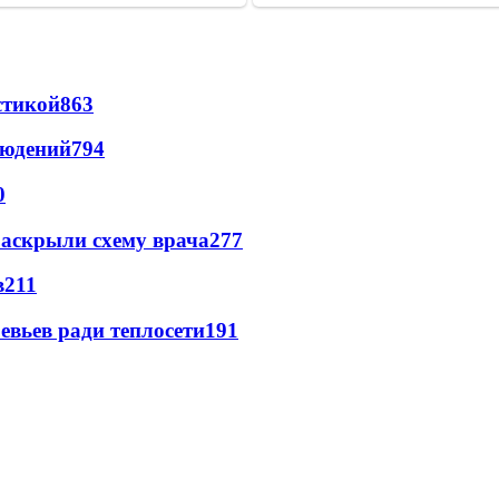
стикой
863
людений
794
0
раскрыли схему врача
277
в
211
евьев ради теплосети
191