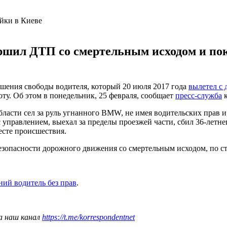
ршил ДТП со смертельным исходом и пок
шения свободы водителя, который 20 июля 2017 года
вылетел с 
ту.
Об этом в понедельник, 25 февраля, сообщает
пресс-служба
к
бласти сел за руль угнанного BMW, не имея водительских прав и
с управлением, выехал за пределы проезжей части, сбил 36-летн
есте происшествия.
зопасности дорожного движения со смертельным исходом, по ста
ний водитель без прав
.
а наш канал
https://t.me/korrespondentnet