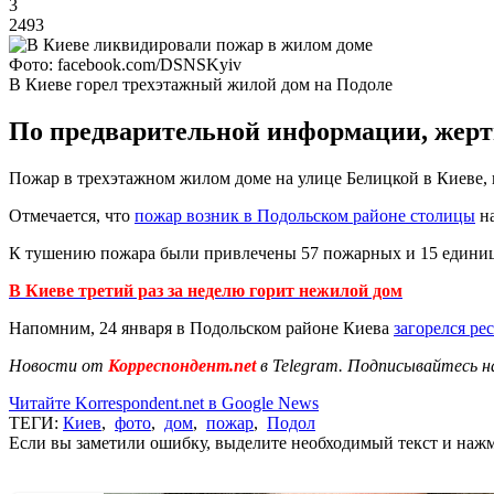
3
2493
Фото: facebook.com/DSNSKyiv
В Киеве горел трехэтажный жилой дом на Подоле
По предварительной информации, жертв
Пожар в трехэтажном жилом доме на улице Белицкой в Киеве, 
Отмечается, что
пожар возник в Подольском районе столицы
на
К тушению пожара были привлечены 57 пожарных и 15 единиц
В Киеве третий раз за неделю горит нежилой дом
Напомним, 24 января в Подольском районе Киева
загорелся ре
Новости от
Корреспондент.net
в Telegram. Подписывайтесь н
Читайте Korrespondent.net в Google News
ТЕГИ:
Киев
,
фото
,
дом
,
пожар
,
Подол
Если вы заметили ошибку, выделите необходимый текст и нажми