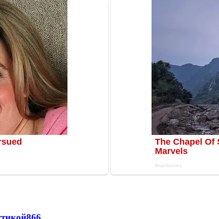
стикой
866