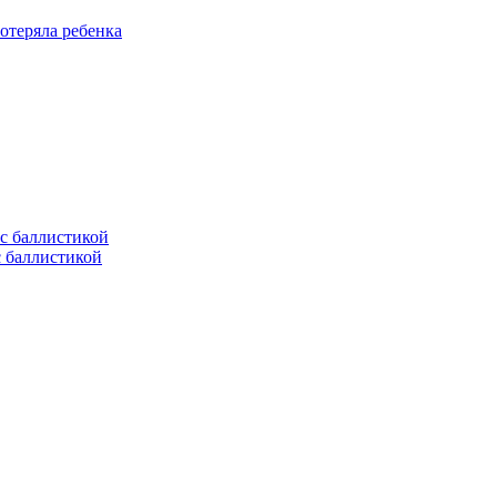
отеряла ребенка
с баллистикой