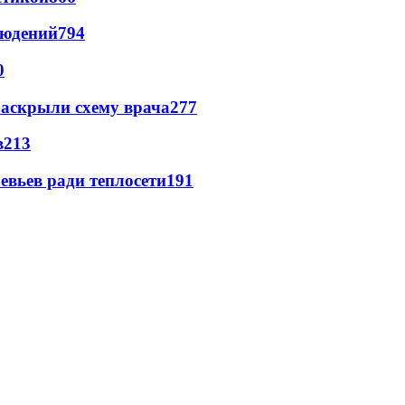
людений
794
0
раскрыли схему врача
277
в
213
евьев ради теплосети
191