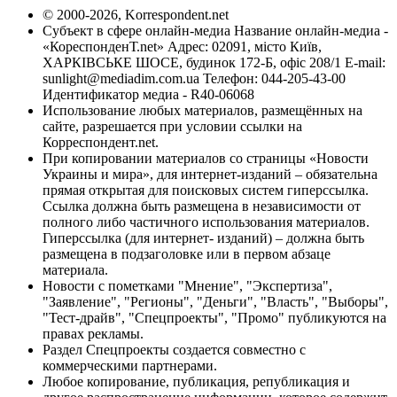
© 2000-2026, Korrespondent.net
Субъект в сфере онлайн-медиа Название онлайн-медиа -
«КореспонденТ.net» Адрес: 02091, місто Київ,
ХАРКІВСЬКЕ ШОСЕ, будинок 172-Б, офіс 208/1 E-mail:
sunlight@mediadim.com.ua
Телефон: 044-205-43-00
Идентификатор медиа - R40-06068
Использование любых материалов, размещённых на
сайте, разрешается при условии ссылки на
Корреспондент.net.
При копировании материалов со страницы «Новости
Украины и мира», для интернет-изданий – обязательна
прямая открытая для поисковых систем гиперссылка.
Ссылка должна быть размещена в независимости от
полного либо частичного использования материалов.
Гиперссылка (для интернет- изданий) – должна быть
размещена в подзаголовке или в первом абзаце
материала.
Новости с пометками "Мнение", "Экспертиза",
"Заявление", "Регионы", "Деньги", "Власть", "Выборы",
"Тест-драйв", "Спецпроекты", "Промо" публикуются на
правах рекламы.
Раздел Спецпроекты создается совместно с
коммерческими партнерами.
Любое копирование, публикация, републикация и