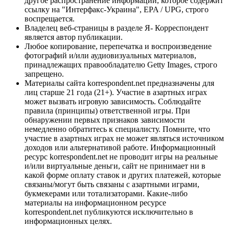
другое распространение информации, которое содержит
ссылку на "Интерфакс-Украина", EPA / UPG, строго
воспрещается.
Владелец веб-страницы в разделе Я- Корреспондент
является автор публикации.
Любое копирование, перепечатка и воспроизведение
фотографий и/или аудиовизуальных материалов,
принадлежащих правообладателю Getty Images, строго
запрещено.
Материалы сайта korrespondent.net предназначены для
лиц старше 21 года (21+). Участие в азартных играх
может вызвать игровую зависимость. Соблюдайте
правила (принципы) ответственной игры. При
обнаружении первых признаков зависимости
немедленно обратитесь к специалисту. Помните, что
участие в азартных играх не может являться источником
доходов или альтернативой работе. Информационный
ресурс korrespondent.net не проводит игры на реальные
и/или виртуальные деньги, сайт не принимает ни в
какой форме оплату ставок и других платежей, которые
связаны/могут быть связаны с азартными играми,
букмекерами или тотализаторами. Какие-либо
материалы на информационном ресурсе
korrespondent.net публикуются исключительно в
информационных целях.