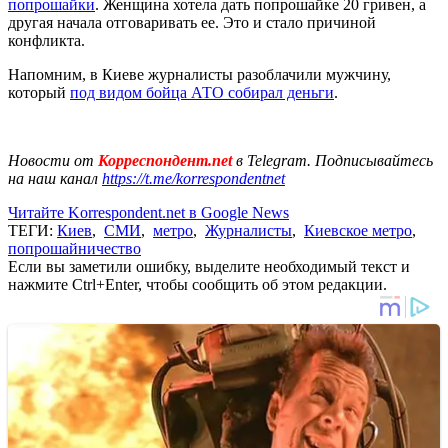
попрошайки
. Женщина хотела дать попрошайке 20 гривен, а
другая начала отговаривать ее. Это и стало причиной
конфликта.
Напомним, в Киеве журналисты разоблачили мужчину,
который
под видом бойца АТО собирал деньги
.
Новости от
Корреспондент.net
в Telegram. Подписывайтесь
на наш канал
https://t.me/korrespondentnet
Читайте Korrespondent.net в Google News
ТЕГИ:
Киев
,
СМИ
,
метро
,
Журналисты
,
Киевское метро
,
попрошайничество
Если вы заметили ошибку, выделите необходимый текст и
нажмите Ctrl+Enter, чтобы сообщить об этом редакции.