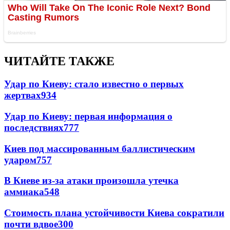
ЧИТАЙТЕ ТАКЖЕ
Удар по Киеву: стало известно о первых
жертвах
934
Удар по Киеву: первая информация о
последствиях
777
Киев под массированным баллистическим
ударом
757
В Киеве из-за атаки произошла утечка
аммиака
548
Стоимость плана устойчивости Киева сократили
почти вдвое
300