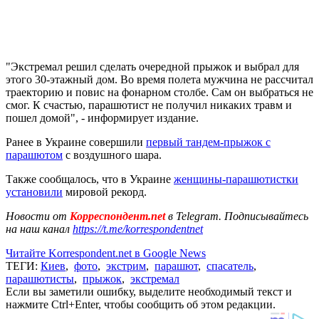
"Экстремал решил сделать очередной прыжок и выбрал для
этого 30-этажный дом. Во время полета мужчина не рассчитал
траекторию и повис на фонарном столбе. Сам он выбраться не
смог. К счастью, парашютист не получил никаких травм и
пошел домой", - информирует издание.
Ранее в Украине совершили
первый тандем-прыжок с
парашютом
с воздушного шара.
Также сообщалось, что в Украине
женщины-парашютистки
установили
мировой рекорд.
Новости от
Корреспондент.net
в Telegram. Подписывайтесь
на наш канал
https://t.me/korrespondentnet
Читайте Korrespondent.net в Google News
ТЕГИ:
Киев
,
фото
,
экстрим
,
парашют
,
спасатель
,
парашютисты
,
прыжок
,
экстремал
Если вы заметили ошибку, выделите необходимый текст и
нажмите Ctrl+Enter, чтобы сообщить об этом редакции.