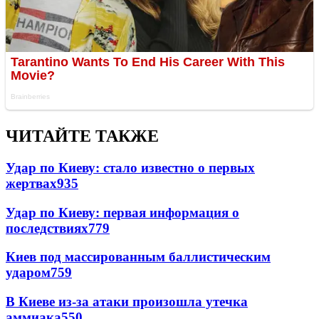
ЧИТАЙТЕ ТАКЖЕ
Удар по Киеву: стало известно о первых
жертвах
935
Удар по Киеву: первая информация о
последствиях
779
Киев под массированным баллистическим
ударом
759
В Киеве из-за атаки произошла утечка
аммиака
550