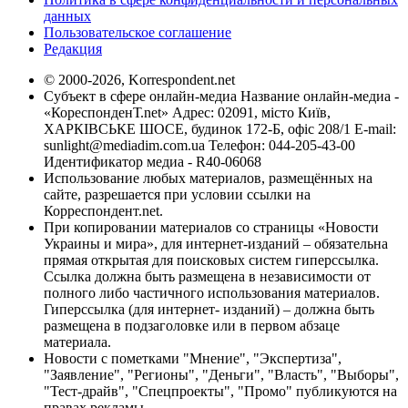
данных
Пользовательское соглашение
Редакция
© 2000-2026, Korrespondent.net
Субъект в сфере онлайн-медиа Название онлайн-медиа -
«КореспонденТ.net» Адрес: 02091, місто Київ,
ХАРКІВСЬКЕ ШОСЕ, будинок 172-Б, офіс 208/1 E-mail:
sunlight@mediadim.com.ua
Телефон: 044-205-43-00
Идентификатор медиа - R40-06068
Использование любых материалов, размещённых на
сайте, разрешается при условии ссылки на
Корреспондент.net.
При копировании материалов со страницы «Новости
Украины и мира», для интернет-изданий – обязательна
прямая открытая для поисковых систем гиперссылка.
Ссылка должна быть размещена в независимости от
полного либо частичного использования материалов.
Гиперссылка (для интернет- изданий) – должна быть
размещена в подзаголовке или в первом абзаце
материала.
Новости с пометками "Мнение", "Экспертиза",
"Заявление", "Регионы", "Деньги", "Власть", "Выборы",
"Тест-драйв", "Спецпроекты", "Промо" публикуются на
правах рекламы.