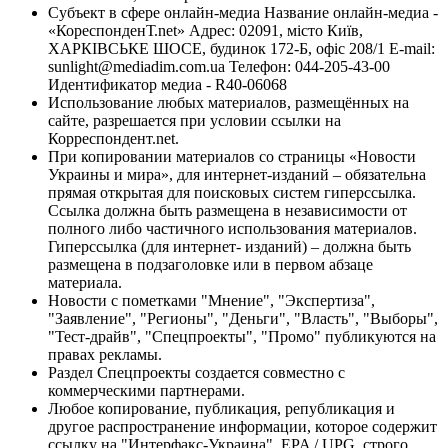
Субъект в сфере онлайн-медиа Название онлайн-медиа -
«КореспонденТ.net» Адрес: 02091, місто Київ,
ХАРКІВСЬКЕ ШОСЕ, будинок 172-Б, офіс 208/1 E-mail:
sunlight@mediadim.com.ua
Телефон: 044-205-43-00
Идентификатор медиа - R40-06068
Использование любых материалов, размещённых на
сайте, разрешается при условии ссылки на
Корреспондент.net.
При копировании материалов со страницы «Новости
Украины и мира», для интернет-изданий – обязательна
прямая открытая для поисковых систем гиперссылка.
Ссылка должна быть размещена в независимости от
полного либо частичного использования материалов.
Гиперссылка (для интернет- изданий) – должна быть
размещена в подзаголовке или в первом абзаце
материала.
Новости с пометками "Мнение", "Экспертиза",
"Заявление", "Регионы", "Деньги", "Власть", "Выборы",
"Тест-драйв", "Спецпроекты", "Промо" публикуются на
правах рекламы.
Раздел Спецпроекты создается совместно с
коммерческими партнерами.
Любое копирование, публикация, републикация и
другое распространение информации, которое содержит
ссылку на "Интерфакс-Украина", EPA / UPG, строго