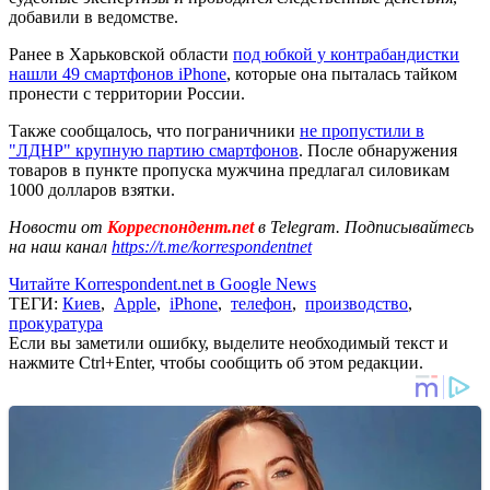
добавили в ведомстве.
Ранее в Харьковской области
под юбкой у контрабандистки
нашли 49 смартфонов iPhone
, которые она пыталась тайком
пронести с территории России.
Также сообщалось, что пограничники
не пропустили в
"ЛДНР" крупную партию смартфонов
. После обнаружения
товаров в пункте пропуска мужчина предлагал силовикам
1000 долларов взятки.
Новости от
Корреспондент.net
в Telegram. Подписывайтесь
на наш канал
https://t.me/korrespondentnet
Читайте Korrespondent.net в Google News
ТЕГИ:
Киев
,
Apple
,
iPhone
,
телефон
,
производство
,
прокуратура
Если вы заметили ошибку, выделите необходимый текст и
нажмите Ctrl+Enter, чтобы сообщить об этом редакции.