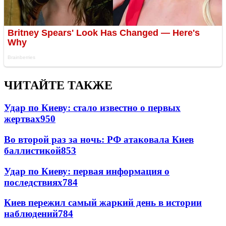
ЧИТАЙТЕ ТАКЖЕ
Удар по Киеву: стало известно о первых
жертвах
950
Во второй раз за ночь: РФ атаковала Киев
баллистикой
853
Удар по Киеву: первая информация о
последствиях
784
Киев пережил самый жаркий день в истории
наблюдений
784