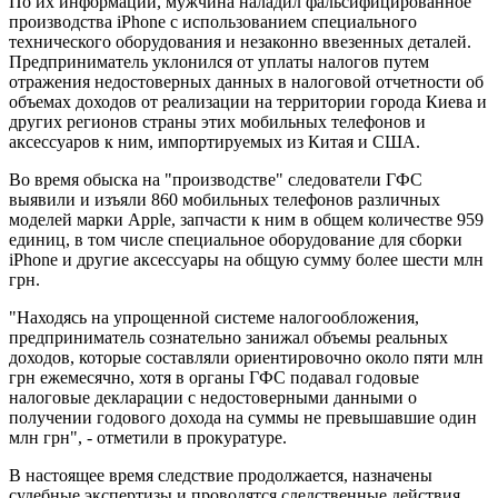
По их информации, мужчина наладил фальсифицированное
производства іРһоnе с использованием специального
технического оборудования и незаконно ввезенных деталей.
Предприниматель уклонился от уплаты налогов путем
отражения недостоверных данных в налоговой отчетности об
объемах доходов от реализации на территории города Киева и
других регионов страны этих мобильных телефонов и
аксессуаров к ним, импортируемых из Китая и США.
Во время обыска на "производстве" следователи ГФС
выявили и изъяли 860 мобильных телефонов различных
моделей марки Apple, запчасти к ним в общем количестве 959
единиц, в том числе специальное оборудование для сборки
іРһоnе и другие аксессуары на общую сумму более шести млн
грн.
"Находясь на упрощенной системе налогообложения,
предприниматель сознательно занижал объемы реальных
доходов, которые составляли ориентировочно около пяти млн
грн ежемесячно, хотя в органы ГФС подавал годовые
налоговые декларации с недостоверными данными о
получении годового дохода на суммы не превышавшие один
млн грн", - отметили в прокуратуре.
В настоящее время следствие продолжается, назначены
судебные экспертизы и проводятся следственные действия,