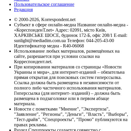
Пользовательское соглашение
Редакция
© 2000-2026, Korrespondent.net
Субъект в сфере онлайн-медиа Название онлайн-медиа -
«КореспонденТ.net» Адрес: 02091, місто Київ,
ХАРКІВСЬКЕ ШОСЕ, будинок 172-Б, офіс 208/1 E-mail:
sunlight@mediadim.com.ua
Телефон: 044-205-43-00
Идентификатор медиа - R40-06068
Использование любых материалов, размещённых на
сайте, разрешается при условии ссылки на
Корреспондент.net.
При копировании материалов со страницы «Новости
Украины и мира», для интернет-изданий – обязательна
прямая открытая для поисковых систем гиперссылка.
Ссылка должна быть размещена в независимости от
полного либо частичного использования материалов.
Гиперссылка (для интернет- изданий) – должна быть
размещена в подзаголовке или в первом абзаце
материала.
Новости с пометками "Мнение", "Экспертиза",
"Заявление", "Регионы", "Деньги", "Власть", "Выборы",
"Тест-драйв", "Спецпроекты", "Промо" публикуются на
правах рекламы.
Раздел Спецпроекты создается совместно с