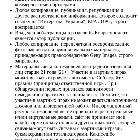
коммерческими партнерами.
Любое копирование, публикация, републикация и
другое распространение информации, которое содержит
ссылку на "Интерфакс-Украина", EPA / UPG, строго
воспрещается.
Владелец веб-страницы в разделе Я- Корреспондент
является автор публикации.
Любое копирование, перепечатка и воспроизведение
фотографий и/или аудиовизуальных материалов,
принадлежащих правообладателю Getty Images, строго
запрещено.
Материалы сайта korrespondent.net предназначены для
лиц старше 21 года (21+). Участие в азартных играх
может вызвать игровую зависимость. Соблюдайте
правила (принципы) ответственной игры. При
обнаружении первых признаков зависимости
немедленно обратитесь к специалисту. Помните, что
участие в азартных играх не может являться источником
доходов или альтернативой работе. Информационный
ресурс korrespondent.net не проводит игры на реальные
и/или виртуальные деньги, сайт не принимает ни в
какой форме оплату ставок и других платежей, которые
связаны/могут быть связаны с азартными играми,
букмекерами или тотализаторами. Какие-либо
материалы на информационном ресурсе