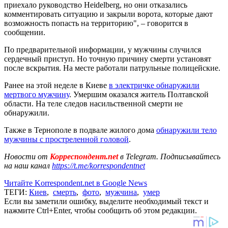
приехало руководство Heidelberg, но они отказались
комментировать ситуацию и закрыли ворота, которые дают
возможность попасть на территорию", – говорится в
сообщении.
По предварительной информации, у мужчины случился
сердечный приступ. Но точную причину смерти установят
после вскрытия. На месте работали патрульные полицейские.
Ранее на этой неделе в Киеве
в электричке обнаружили
мертвого мужчину
. Умершим оказался житель Полтавской
области. На теле следов насильственной смерти не
обнаружили.
Также в Тернополе в подвале жилого дома
обнаружили тело
мужчины с простреленной головой
.
Новости от
Корреспондент.net
в Telegram. Подписывайтесь
на наш канал
https://t.me/korrespondentnet
Читайте Korrespondent.net в Google News
ТЕГИ:
Киев
,
смерть
,
фото
,
мужчина
,
умер
Если вы заметили ошибку, выделите необходимый текст и
нажмите Ctrl+Enter, чтобы сообщить об этом редакции.