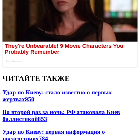
ЧИТАЙТЕ ТАКЖЕ
Удар по Киеву: стало известно о первых
жертвах
950
Во второй раз за ночь: РФ атаковала Киев
баллистикой
853
Удар по Киеву: первая информация о
последствиях
784