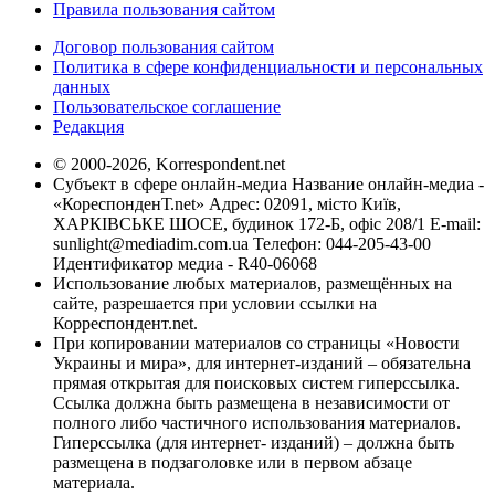
Правила пользования сайтом
Договор пользования сайтом
Политика в сфере конфиденциальности и персональных
данных
Пользовательское соглашение
Редакция
© 2000-2026, Korrespondent.net
Субъект в сфере онлайн-медиа Название онлайн-медиа -
«КореспонденТ.net» Адрес: 02091, місто Київ,
ХАРКІВСЬКЕ ШОСЕ, будинок 172-Б, офіс 208/1 E-mail:
sunlight@mediadim.com.ua
Телефон: 044-205-43-00
Идентификатор медиа - R40-06068
Использование любых материалов, размещённых на
сайте, разрешается при условии ссылки на
Корреспондент.net.
При копировании материалов со страницы «Новости
Украины и мира», для интернет-изданий – обязательна
прямая открытая для поисковых систем гиперссылка.
Ссылка должна быть размещена в независимости от
полного либо частичного использования материалов.
Гиперссылка (для интернет- изданий) – должна быть
размещена в подзаголовке или в первом абзаце
материала.