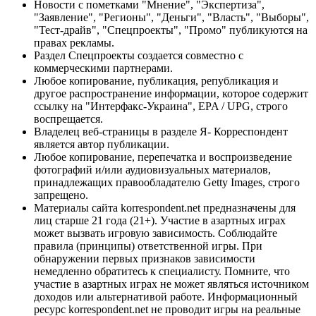
Новости с пометками "Мнение", "Экспертиза",
"Заявление", "Регионы", "Деньги", "Власть", "Выборы",
"Тест-драйв", "Спецпроекты", "Промо" публикуются на
правах рекламы.
Раздел Спецпроекты создается совместно с
коммерческими партнерами.
Любое копирование, публикация, републикация и
другое распространение информации, которое содержит
ссылку на "Интерфакс-Украина", EPA / UPG, строго
воспрещается.
Владелец веб-страницы в разделе Я- Корреспондент
является автор публикации.
Любое копирование, перепечатка и воспроизведение
фотографий и/или аудиовизуальных материалов,
принадлежащих правообладателю Getty Images, строго
запрещено.
Материалы сайта korrespondent.net предназначены для
лиц старше 21 года (21+). Участие в азартных играх
может вызвать игровую зависимость. Соблюдайте
правила (принципы) ответственной игры. При
обнаружении первых признаков зависимости
немедленно обратитесь к специалисту. Помните, что
участие в азартных играх не может являться источником
доходов или альтернативой работе. Информационный
ресурс korrespondent.net не проводит игры на реальные