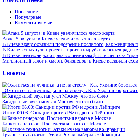
Последние
Популярные
Комментируемые
Атака 5 августа: в Киеве увеличилось число жертв
В Киеве врачу объявили подозрение после того, как женщина п
В Киеве вспыхнули протесты против вырубки деревьев ради т
В Киеве пенсионерка отдала мошенникам $18 тысяч из-за "пр
Миллионный залог и смерть близнецов: в Киеве раскрыли схем
Сюжеты
"Охотиться на лучника, а не на стрелу". Как Украине бороться 
Загадочный звук напугал Москву: что это было
Итоги 06.08: Санкции против РФ и дрон в Лейпциге
Банкет генералов. Последствия взрыва в Москве
Грязные технологии. Атаки РФ на выборы во Франции