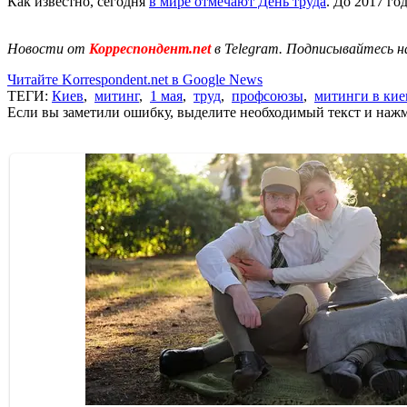
Как известно, сегодня
в мире отмечают День труда
. До 2017 го
Новости от
Корреспондент.net
в Telegram. Подписывайтесь н
Читайте Korrespondent.net в Google News
ТЕГИ:
Киев
,
митинг
,
1 мая
,
труд
,
профсоюзы
,
митинги в кие
Если вы заметили ошибку, выделите необходимый текст и нажми