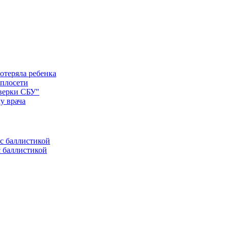
отеряла ребенка
еплосети
оверки СБУ"
у врача
с баллистикой