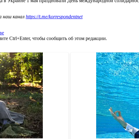
да в Украине 1 мая праздновали День международной солидарнос
а наш канал
https://t.me/korrespondentnet
ве
те Ctrl+Enter, чтобы сообщить об этом редакции.