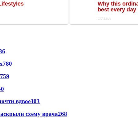
36
х
780
759
50
почти вдвое
303
раскрыли схему врача
268