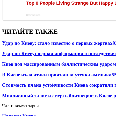
ЧИТАЙТЕ ТАКЖЕ
Удар по Киеву: стало известно о первых жертвах
9
Удар по Киеву: первая информация о последствия
Киев под массированным баллистическим ударом
В Киеве из-за атаки произошла утечка аммиака
5
Стоимость плана устойчивости Киева сократили 
Миллионный залог и смерть близнецов: в Киеве 
Читать комментарии
Новости Киева