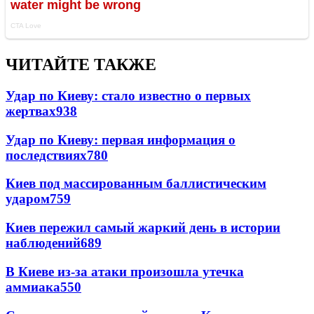
ЧИТАЙТЕ ТАКЖЕ
Удар по Киеву: стало известно о первых
жертвах
938
Удар по Киеву: первая информация о
последствиях
780
Киев под массированным баллистическим
ударом
759
Киев пережил самый жаркий день в истории
наблюдений
689
В Киеве из-за атаки произошла утечка
аммиака
550