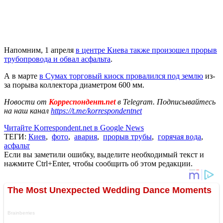
Напомним, 1 апреля
в центре Киева также произошел прорыв
трубопровода и обвал асфальта
.
А в марте
в Сумах торговый киоск провалился под землю
из-
за порыва коллектора диаметром 600 мм.
Новости от
Корреспондент.net
в Telegram. Подписывайтесь
на наш канал
https://t.me/korrespondentnet
Читайте Korrespondent.net в Google News
ТЕГИ:
Киев
,
фото
,
авария
,
прорыв трубы
,
горячая вода
,
асфальт
Если вы заметили ошибку, выделите необходимый текст и
нажмите Ctrl+Enter, чтобы сообщить об этом редакции.