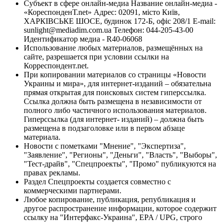
Субъект в сфере онлайн-медиа Название онлайн-медиа -
«КореспонденТ.net» Адрес: 02091, місто Київ,
ХАРКІВСЬКЕ ШОСЕ, будинок 172-Б, офіс 208/1 E-mail:
sunlight@mediadim.com.ua
Телефон: 044-205-43-00
Идентификатор медиа - R40-06068
Использование любых материалов, размещённых на
сайте, разрешается при условии ссылки на
Корреспондент.net.
При копировании материалов со страницы «Новости
Украины и мира», для интернет-изданий – обязательна
прямая открытая для поисковых систем гиперссылка.
Ссылка должна быть размещена в независимости от
полного либо частичного использования материалов.
Гиперссылка (для интернет- изданий) – должна быть
размещена в подзаголовке или в первом абзаце
материала.
Новости с пометками "Мнение", "Экспертиза",
"Заявление", "Регионы", "Деньги", "Власть", "Выборы",
"Тест-драйв", "Спецпроекты", "Промо" публикуются на
правах рекламы.
Раздел Спецпроекты создается совместно с
коммерческими партнерами.
Любое копирование, публикация, републикация и
другое распространение информации, которое содержит
ссылку на "Интерфакс-Украина", EPA / UPG, строго