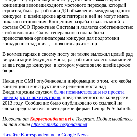
концепция велопешеходного мостового перехода, который
строится, была разработана ДО объявления международного
конкурса, и швейцарские архитекторы к ней не могут иметь
никакого отношения. Концепция разрабатывалась мной в
составе ООО Проектные Системы и является собственностью
этой компании. Схема генерального плана была
предоставлена организаторам конкурса для подготовки
конкурсного задания", – пояснил архитектор.
В комментариях к своему посту он также выложил целый ряд
визуализаций будущего моста, разработанных его компанией
за два года до конкурса, в котором участвовало швейцарское
бюро.
Накануне СМИ опубликовали информацию о том, что якобы
концепция и конструктивные решения моста над
Владимирским спуском
были позаимствованы из проекта
швейцарских архитекторов
, представленного на конкурсе в
2013 году. Сообщение было опубликовано со ссылкой на
слова представителя швейцарской фирмы Leuppi & Schafroth.
Новости от
Корреспондент.net
в Telegram. Подписывайтесь
на наш канал
https://t.me/korrespondentnet
Читайте Korrespondent.net в Google News