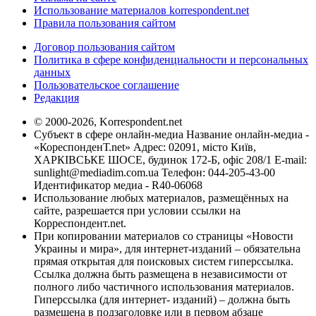
Использование материалов korrespondent.net
Правила пользования сайтом
Договор пользования сайтом
Политика в сфере конфиденциальности и персональных
данных
Пользовательское соглашение
Редакция
© 2000-2026, Korrespondent.net
Субъект в сфере онлайн-медиа Название онлайн-медиа -
«КореспонденТ.net» Адрес: 02091, місто Київ,
ХАРКІВСЬКЕ ШОСЕ, будинок 172-Б, офіс 208/1 E-mail:
sunlight@mediadim.com.ua
Телефон: 044-205-43-00
Идентификатор медиа - R40-06068
Использование любых материалов, размещённых на
сайте, разрешается при условии ссылки на
Корреспондент.net.
При копировании материалов со страницы «Новости
Украины и мира», для интернет-изданий – обязательна
прямая открытая для поисковых систем гиперссылка.
Ссылка должна быть размещена в независимости от
полного либо частичного использования материалов.
Гиперссылка (для интернет- изданий) – должна быть
размещена в подзаголовке или в первом абзаце