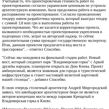
Учитывая то, что ориентировочная стоимость работ по
проектированию согласно украинским ценникам не устроила
архитектурную компанию, была продолжена работа и выдано
распоряжение на проектирование. Согласно проведенному
тендеру имеем разработчика проекта, который выиграл тендер
с суммой 3,8 млн грн и выполнены работы по
проектированию. Что же касается корректировки проекта,
вызванного необходимостью проектирования укрепления и
подпорных стен, затрат на авторский надзор, то сейчас
дополнительная сумма проходит государственную экспертизу.
Итак, данным проектом предлагается вид моста и
трассировки", – отметил Спасибко.
"Сейчас мы находимся на финальной стадии работ. Новый
мост, который соединит парк "Владимирская горка" с Аркой
дружбы народов, планируем открыть ко Дню Киева. Проект
амбициозный, является знаковым для города и туристической
инфраструктуры и станет настоящей визитной карточкой
нашей столицы", – добавил Спасибко.
В свою очередь столичный архитектор Андрей Миргородский
заявил, что швейцарское архитектурное бюро не является
автором концепции моста между парками Крещатый и
Владимирская горка в Киеве.