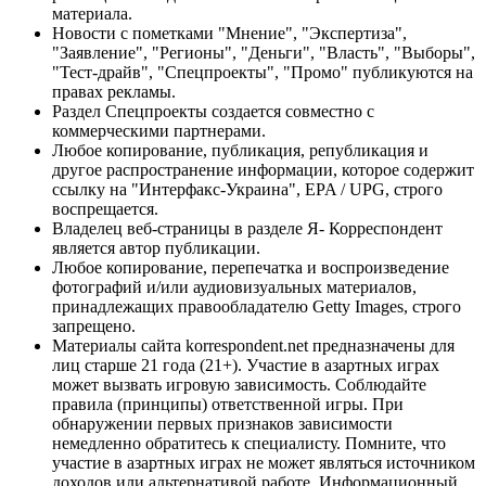
материала.
Новости с пометками "Мнение", "Экспертиза",
"Заявление", "Регионы", "Деньги", "Власть", "Выборы",
"Тест-драйв", "Спецпроекты", "Промо" публикуются на
правах рекламы.
Раздел Спецпроекты создается совместно с
коммерческими партнерами.
Любое копирование, публикация, републикация и
другое распространение информации, которое содержит
ссылку на "Интерфакс-Украина", EPA / UPG, строго
воспрещается.
Владелец веб-страницы в разделе Я- Корреспондент
является автор публикации.
Любое копирование, перепечатка и воспроизведение
фотографий и/или аудиовизуальных материалов,
принадлежащих правообладателю Getty Images, строго
запрещено.
Материалы сайта korrespondent.net предназначены для
лиц старше 21 года (21+). Участие в азартных играх
может вызвать игровую зависимость. Соблюдайте
правила (принципы) ответственной игры. При
обнаружении первых признаков зависимости
немедленно обратитесь к специалисту. Помните, что
участие в азартных играх не может являться источником
доходов или альтернативой работе. Информационный