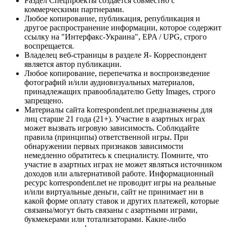
Раздел Спецпроекты создается совместно с
коммерческими партнерами.
Любое копирование, публикация, републикация и
другое распространение информации, которое содержит
ссылку на "Интерфакс-Украина", EPA / UPG, строго
воспрещается.
Владелец веб-страницы в разделе Я- Корреспондент
является автор публикации.
Любое копирование, перепечатка и воспроизведение
фотографий и/или аудиовизуальных материалов,
принадлежащих правообладателю Getty Images, строго
запрещено.
Материалы сайта korrespondent.net предназначены для
лиц старше 21 года (21+). Участие в азартных играх
может вызвать игровую зависимость. Соблюдайте
правила (принципы) ответственной игры. При
обнаружении первых признаков зависимости
немедленно обратитесь к специалисту. Помните, что
участие в азартных играх не может являться источником
доходов или альтернативой работе. Информационный
ресурс korrespondent.net не проводит игры на реальные
и/или виртуальные деньги, сайт не принимает ни в
какой форме оплату ставок и других платежей, которые
связаны/могут быть связаны с азартными играми,
букмекерами или тотализаторами. Какие-либо