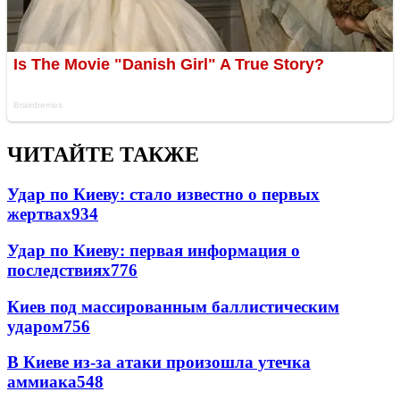
ЧИТАЙТЕ ТАКЖЕ
Удар по Киеву: стало известно о первых
жертвах
934
Удар по Киеву: первая информация о
последствиях
776
Киев под массированным баллистическим
ударом
756
В Киеве из-за атаки произошла утечка
аммиака
548