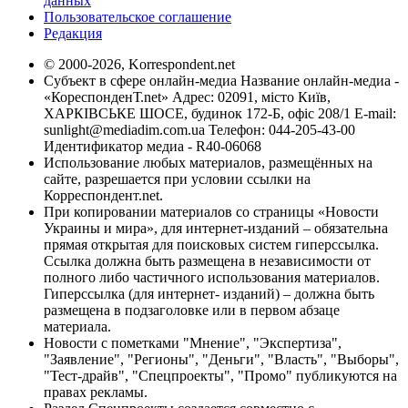
данных
Пользовательское соглашение
Редакция
© 2000-2026, Korrespondent.net
Субъект в сфере онлайн-медиа Название онлайн-медиа -
«КореспонденТ.net» Адрес: 02091, місто Київ,
ХАРКІВСЬКЕ ШОСЕ, будинок 172-Б, офіс 208/1 E-mail:
sunlight@mediadim.com.ua
Телефон: 044-205-43-00
Идентификатор медиа - R40-06068
Использование любых материалов, размещённых на
сайте, разрешается при условии ссылки на
Корреспондент.net.
При копировании материалов со страницы «Новости
Украины и мира», для интернет-изданий – обязательна
прямая открытая для поисковых систем гиперссылка.
Ссылка должна быть размещена в независимости от
полного либо частичного использования материалов.
Гиперссылка (для интернет- изданий) – должна быть
размещена в подзаголовке или в первом абзаце
материала.
Новости с пометками "Мнение", "Экспертиза",
"Заявление", "Регионы", "Деньги", "Власть", "Выборы",
"Тест-драйв", "Спецпроекты", "Промо" публикуются на
правах рекламы.