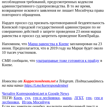
несоблюдения требований, предусмотренных кодексом
административного судопроизводства. В то же время,
возвращение искового заявления не лишает Мосийчука права
повторного обращения.
Нардеп просил суд признать противоправной бездеятельность
Киевской городской государственной администрации по не
совершению действий о запрете проведения 23 июня марша
равенства и просил суд запретить проведение КиевПрайда.
Напомним, что
Марш равенства в Киеве
запланирован на 23
июня. Предполагается, что в 2019 году на Марше будет около
10 тысяч участников.
СМИ сообщали, что
ультраправые тоже готовятся к прайду
в
Киеве.
Новости от
Корреспондент.net
в Telegram. Подписывайтесь
на наш канал
https://t.me/korrespondentnet
Читайте Korrespondent.net в Google News
ТЕГИ:
Киев
,
суд
,
геи и лесбиянки
,
марш
,
ЛГБТ
,
геи
,
геи и
лесбиняки
,
Игорь Мосийчук
Если вы заметили ошибку, выделите необходимый текст и