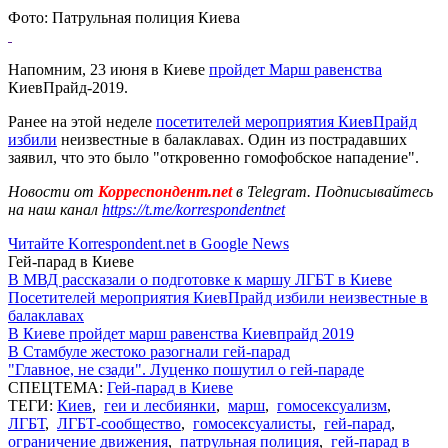
Фото: Патрульная полиция Киева
Напомним, 23 июня в Киеве
пройдет Марш равенства
КиевПрайд-2019.
Ранее на этой неделе
посетителей мероприятия КиевПрайд
избили
неизвестные в балаклавах. Один из пострадавших
заявил, что это было "откровенно гомофобское нападение".
Новости от
Корреспондент.net
в Telegram. Подписывайтесь
на наш канал
https://t.me/korrespondentnet
Читайте Korrespondent.net в Google News
Гей-парад в Киеве
В МВД рассказали о подготовке к маршу ЛГБТ в Киеве
Посетителей мероприятия КиевПрайд избили неизвестные в
балаклавах
В Киеве пройдет марш равенства Киевпрайд 2019
В Стамбуле жестоко разогнали гей-парад
"Главное, не сзади". Луценко пошутил о гей-параде
СПЕЦТЕМА:
Гей-парад в Киеве
ТЕГИ:
Киев
,
геи и лесбиянки
,
марш
,
гомосексуализм
,
ЛГБТ
,
ЛГБТ-сообщество
,
гомосексуалисты
,
гей-парад
,
ограничение движения
,
патрульная полиция
,
гей-парад в