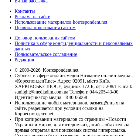
E-mail рассылка
Контакты
Реклама на сайте
Использование материалов korrespondent.net
Правила пользования сайтом
Договор пользования сайтом
Политика в сфере конфиденциальности и персональных
данных
Пользовательское соглашение
Редакция
© 2000-2026, Korrespondent.net
Субъект в сфере онлайн-медиа Название онлайн-медиа -
«КореспонденТ.net» Адрес: 02091, місто Київ,
ХАРКІВСЬКЕ ШОСЕ, будинок 172-Б, офіс 208/1 E-mail:
sunlight@mediadim.com.ua
Телефон: 044-205-43-00
Идентификатор медиа - R40-06068
Использование любых материалов, размещённых на
сайте, разрешается при условии ссылки на
Корреспондент.net.
При копировании материалов со страницы «Новости
Украины и мира», для интернет-изданий – обязательна
прямая открытая для поисковых систем гиперссылка.
Ссылка должна быть размещена в независимости от