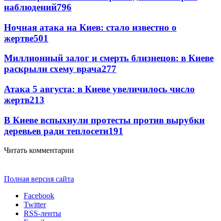
наблюдений
796
Ночная атака на Киев: стало известно о
жертве
501
Миллионный залог и смерть близнецов: в Киеве
раскрыли схему врача
277
Атака 5 августа: в Киеве увеличилось число
жертв
213
В Киеве вспыхнули протесты против вырубки
деревьев ради теплосети
191
Читать комментарии
Полная версия сайта
Facebook
Twitter
RSS-ленты