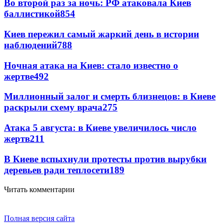
Во второй раз за ночь: РФ атаковала Киев
баллистикой
854
Киев пережил самый жаркий день в истории
наблюдений
788
Ночная атака на Киев: стало известно о
жертве
492
Миллионный залог и смерть близнецов: в Киеве
раскрыли схему врача
275
Атака 5 августа: в Киеве увеличилось число
жертв
211
В Киеве вспыхнули протесты против вырубки
деревьев ради теплосети
189
Читать комментарии
Полная версия сайта