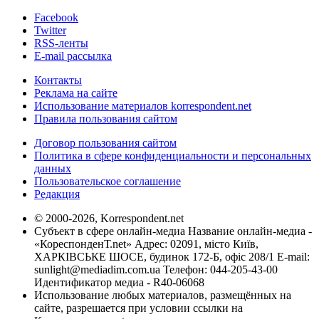
Facebook
Twitter
RSS-ленты
E-mail рассылка
Контакты
Реклама на сайте
Использование материалов korrespondent.net
Правила пользования сайтом
Договор пользования сайтом
Политика в сфере конфиденциальности и персональных
данных
Пользовательское соглашение
Редакция
© 2000-2026, Korrespondent.net
Субъект в сфере онлайн-медиа Название онлайн-медиа -
«КореспонденТ.net» Адрес: 02091, місто Київ,
ХАРКІВСЬКЕ ШОСЕ, будинок 172-Б, офіс 208/1 E-mail:
sunlight@mediadim.com.ua
Телефон: 044-205-43-00
Идентификатор медиа - R40-06068
Использование любых материалов, размещённых на
сайте, разрешается при условии ссылки на