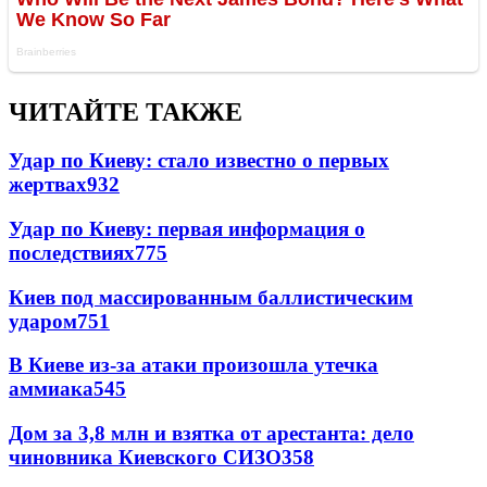
ЧИТАЙТЕ ТАКЖЕ
Удар по Киеву: стало известно о первых
жертвах
932
Удар по Киеву: первая информация о
последствиях
775
Киев под массированным баллистическим
ударом
751
В Киеве из-за атаки произошла утечка
аммиака
545
Дом за 3,8 млн и взятка от арестанта: дело
чиновника Киевского СИЗО
358