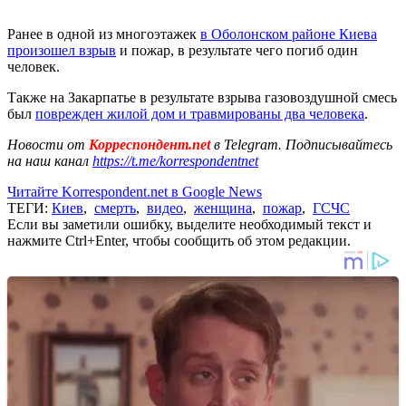
Ранее в одной из многоэтажек
в Оболонском районе Киева
произошел взрыв
и пожар, в результате чего погиб один
человек.
Также на Закарпатье в результате взрыва газовоздушной смесь
был
поврежден жилой дом и травмированы два человека
.
Новости от
Корреспондент.net
в Telegram. Подписывайтесь
на наш канал
https://t.me/korrespondentnet
Читайте Korrespondent.net в Google News
ТЕГИ:
Киев
,
смерть
,
видео
,
женщина
,
пожар
,
ГСЧС
Если вы заметили ошибку, выделите необходимый текст и
нажмите Ctrl+Enter, чтобы сообщить об этом редакции.