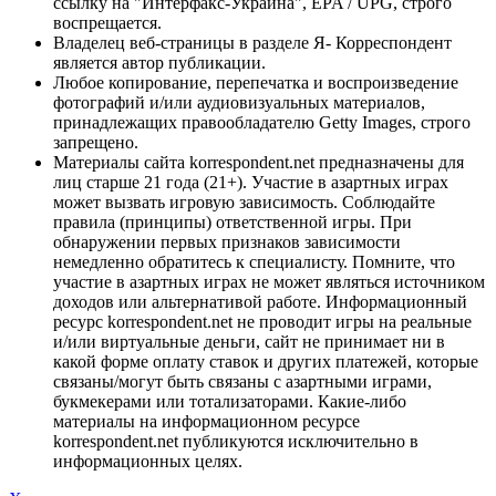
ссылку на "Интерфакс-Украина", EPA / UPG, строго
воспрещается.
Владелец веб-страницы в разделе Я- Корреспондент
является автор публикации.
Любое копирование, перепечатка и воспроизведение
фотографий и/или аудиовизуальных материалов,
принадлежащих правообладателю Getty Images, строго
запрещено.
Материалы сайта korrespondent.net предназначены для
лиц старше 21 года (21+). Участие в азартных играх
может вызвать игровую зависимость. Соблюдайте
правила (принципы) ответственной игры. При
обнаружении первых признаков зависимости
немедленно обратитесь к специалисту. Помните, что
участие в азартных играх не может являться источником
доходов или альтернативой работе. Информационный
ресурс korrespondent.net не проводит игры на реальные
и/или виртуальные деньги, сайт не принимает ни в
какой форме оплату ставок и других платежей, которые
связаны/могут быть связаны с азартными играми,
букмекерами или тотализаторами. Какие-либо
материалы на информационном ресурсе
korrespondent.net публикуются исключительно в
информационных целях.