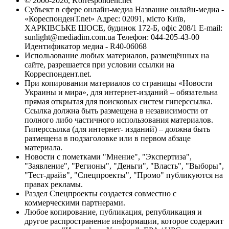
© 2000-2026, Korrespondent.net
Субъект в сфере онлайн-медиа Название онлайн-медиа -
«КореспонденТ.net» Адрес: 02091, місто Київ,
ХАРКІВСЬКЕ ШОСЕ, будинок 172-Б, офіс 208/1 E-mail:
sunlight@mediadim.com.ua
Телефон: 044-205-43-00
Идентификатор медиа - R40-06068
Использование любых материалов, размещённых на
сайте, разрешается при условии ссылки на
Корреспондент.net.
При копировании материалов со страницы «Новости
Украины и мира», для интернет-изданий – обязательна
прямая открытая для поисковых систем гиперссылка.
Ссылка должна быть размещена в независимости от
полного либо частичного использования материалов.
Гиперссылка (для интернет- изданий) – должна быть
размещена в подзаголовке или в первом абзаце
материала.
Новости с пометками "Мнение", "Экспертиза",
"Заявление", "Регионы", "Деньги", "Власть", "Выборы",
"Тест-драйв", "Спецпроекты", "Промо" публикуются на
правах рекламы.
Раздел Спецпроекты создается совместно с
коммерческими партнерами.
Любое копирование, публикация, републикация и
другое распространение информации, которое содержит