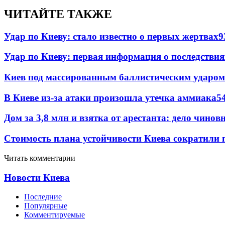
ЧИТАЙТЕ ТАКЖЕ
Удар по Киеву: стало известно о первых жертвах
9
Удар по Киеву: первая информация о последствия
Киев под массированным баллистическим ударом
В Киеве из-за атаки произошла утечка аммиака
5
Дом за 3,8 млн и взятка от арестанта: дело чин
Стоимость плана устойчивости Киева сократили 
Читать комментарии
Новости Киева
Последние
Популярные
Комментируемые