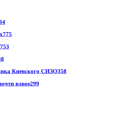
34
х
775
753
48
овника Киевского СИЗО
358
почти вдвое
299