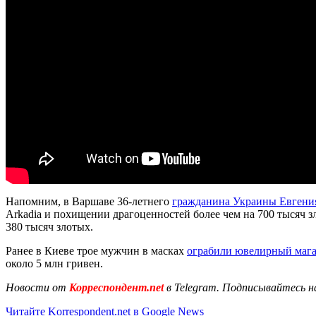
Напомним, в Варшаве 36-летнего
гражданина Украины Евгения
Arkadia и похищении драгоценностей более чем на 700 тысяч 
380 тысяч злотых.
Ранее в Киеве трое мужчин в масках
ограбили ювелирный мага
около 5 млн гривен.
Новости от
Корреспондент.net
в Telegram. Подписывайтесь н
Читайте Korrespondent.net в Google News