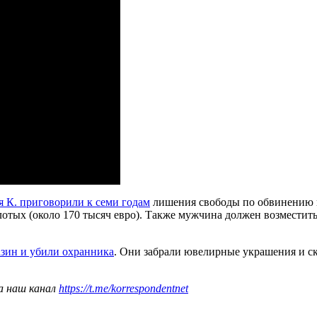
 К. приговорили к семи годам
лишения свободы по обвинению 
злотых (около 170 тысяч евро). Также мужчина должен возмести
зин и убили охранника
. Они забрали ювелирные украшения и ск
а наш канал
https://t.me/korrespondentnet