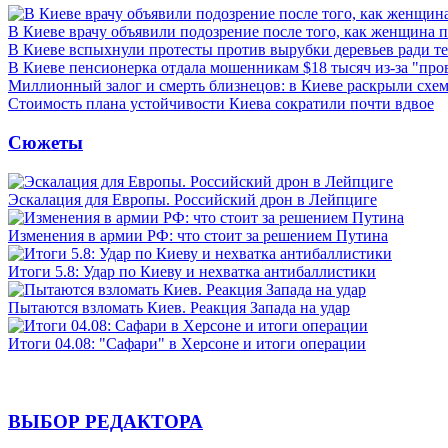
В Киеве врачу объявили подозрение после того, как женщина п
В Киеве вспыхнули протесты против вырубки деревьев ради т
В Киеве пенсионерка отдала мошенникам $18 тысяч из-за "пр
Миллионный залог и смерть близнецов: в Киеве раскрыли схем
Стоимость плана устойчивости Киева сократили почти вдвое
Сюжеты
Эскалация для Европы. Российский дрон в Лейпциге
Изменения в армии РФ: что стоит за решением Путина
Итоги 5.8: Удар по Киеву и нехватка антибаллистики
Пытаются взломать Киев. Реакция Запада на удар
Итоги 04.08: "Сафари" в Херсоне и итоги операции
ВЫБОР РЕДАКТОРА