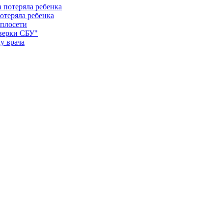
отеряла ребенка
еплосети
оверки СБУ"
у врача