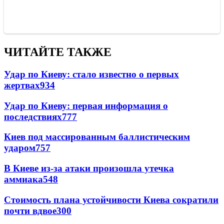
ЧИТАЙТЕ ТАКЖЕ
Удар по Киеву: стало известно о первых
жертвах
934
Удар по Киеву: первая информация о
последствиях
777
Киев под массированным баллистическим
ударом
757
В Киеве из-за атаки произошла утечка
аммиака
548
Стоимость плана устойчивости Киева сократили
почти вдвое
300