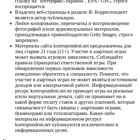
ссылку на "Интерфакс-Украина", EPA / UPG, строго
воспрещается.
Владелец веб-страницы в разделе Я- Корреспондент
является автор публикации.
Любое копирование, перепечатка и воспроизведение
фотографий и/или аудиовизуальных материалов,
принадлежащих правообладателю Getty Images, строго
запрещено.
Материалы сайта korrespondent.net предназначены для
лиц старше 21 года (21+). Участие в азартных играх
может вызвать игровую зависимость. Соблюдайте
правила (принципы) ответственной игры. При
обнаружении первых признаков зависимости
немедленно обратитесь к специалисту. Помните, что
участие в азартных играх не может являться источником
доходов или альтернативой работе. Информационный
ресурс korrespondent.net не проводит игры на реальные
и/или виртуальные деньги, сайт не принимает ни в
какой форме оплату ставок и других платежей, которые
связаны/могут быть связаны с азартными играми,
букмекерами или тотализаторами. Какие-либо
материалы на информационном ресурсе
korrespondent.net публикуются исключительно в
информационных целях.