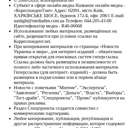
© 2000-2026, Korrespondent.net
Субъект в сфере онлайн-медиа Название онлайн-медиа -
«КореспонденТ.net» Адрес: 02091, місто Київ,
ХАРКІВСЬКЕ ШОСЕ, будинок 172-Б, офіс 208/1 E-mail:
sunlight@mediadim.com.ua
Телефон: 044-205-43-00
Идентификатор медиа - R40-06068
Использование любых материалов, размещённых на
сайте, разрешается при условии ссылки на
Корреспондент.net.
При копировании материалов со страницы «Новости
Украины и мира», для интернет-изданий – обязательна
прямая открытая для поисковых систем гиперссылка.
Ссылка должна быть размещена в независимости от
полного либо частичного использования материалов.
Гиперссылка (для интернет- изданий) – должна быть
размещена в подзаголовке или в первом абзаце
материала.
Новости с пометками "Мнение", "Экспертиза",
"Заявление", "Регионы", "Деньги", "Власть", "Выборы",
"Тест-драйв", "Спецпроекты", "Промо" публикуются на
правах рекламы.
Раздел Спецпроекты создается совместно с
коммерческими партнерами.
Любое копирование, публикация, републикация и
другое распространение информации, которое содержит