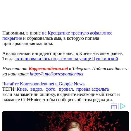
Напомним, в июне
на Крещатике треснуло асфальтное
покрытие
и образовалась яма, в которую попала
припаркованная машина.
Аналогичный инцидент произошел в Киеве месяцем ранее.
Тогда
авто провалилось под землю на улице Пушкинской
.
Новости от
Корреспондент.net
в Telegram. Подписывайтесь
на наш канал
https://t.me/korrespondentnet
Читайте Korrespondent.net в Google News
ТЕГИ:
Киев
,
видео
,
фото
,
провал
,
провал асфальта
Если вы заметили ошибку, выделите необходимый текст и
нажмите Ctrl+Enter, чтобы сообщить об этом редакции.