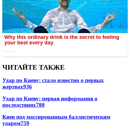
ЧИТАЙТЕ ТАКЖЕ
Удар по Киеву: стало известно о первых
жертвах
936
Удар по Киеву: первая информация о
последствиях
780
Киев под массированным баллистическим
ударом
759