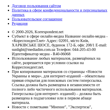
Договор пользования сайтом
Политика в сфере конфиденциальности и персональных
данных
Пользовательское соглашение
Редакция
© 2000-2026, Korrespondent.net
Субъект в сфере онлайн-медиа Название онлайн-медиа -
«КореспонденТ.net» Адрес: 02091, місто Київ,
ХАРКІВСЬКЕ ШОСЕ, будинок 172-Б, офіс 208/1 E-mail:
sunlight@mediadim.com.ua
Телефон: 044-205-43-00
Идентификатор медиа - R40-06068
Использование любых материалов, размещённых на
сайте, разрешается при условии ссылки на
Корреспондент.net.
При копировании материалов со страницы «Новости
Украины и мира», для интернет-изданий – обязательна
прямая открытая для поисковых систем гиперссылка.
Ссылка должна быть размещена в независимости от
полного либо частичного использования материалов.
Гиперссылка (для интернет- изданий) – должна быть
размещена в подзаголовке или в первом абзаце
материала.
Новости с пометками "Мнение", "Экспертиза",