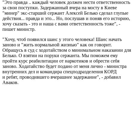
"Это правда .. каждый человек должен нести ответственность
за свои поступки. Задержанный вчера на мосту в Киеве
"минер" экс-старший сержант Алексей Белько сделал глупые
действия... правда и это... Но, послушав и поняв его историю,
хочу сказать - это и наша с вами ответственность тоже", -
пишет министр.
"Хочу, чтоб появился шанс у этого человека! Шанс начать
заново и "жить нормальной жизнью" как он говорит.
Обращусь в суд с ходотайством о минимальном наказании для
Белько. О взятии на поруки сержанта. Мы поможем ему
пройти курс реабилитации от наркотиков и обрести себя
заново. Ходатайство будет подано от меня лично - министра
внутренних дел и командира спецподразделения КОРД
и ребят, проводившего вчерашнее задержание", - добавил
Аваков.