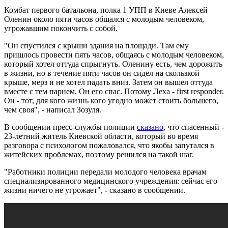
Комбат первого батальона, полка 1 УПП в Киеве Алексей
Оленин около пяти часов общался с молодым человеком,
угрожавшим покончить с собой.
"Он спустился с крыши здания на площади. Там ему
пришлось провести пять часов, общаясь с молодым человеком,
который хотел оттуда спрыгнуть. Оленину есть, чем дорожить
в жизни, но в течение пяти часов он сидел на скользкой
крыше, мерз и не хотел падать вниз. Затем он вышел оттуда
вместе с тем парнем. Он его спас. Потому Леха - first responder.
Он - тот, для кого жизнь кого угодно может стоить большего,
чем своя", - написал Зозуля.
В сообщении пресс-службы полиции
сказано
, что спасенный -
23-летний житель Киевской области, который во время
разговора с психологом пожаловался, что якобы запутался в
житейских проблемах, поэтому решился на такой шаг.
"Работники полиции передали молодого человека врачам
специализированного медицинского учреждения: сейчас его
жизни ничего не угрожает", - сказано в сообщении.