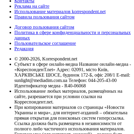
Контакты
Реклама на сайте
Использование материалов korrespondent.net
Правила пользования сайтом
Договор пользования сайтом
Политика в сфере конфиденциальности и персональных
данных
Пользовательское соглашение
Редакция
© 2000-2026, Korrespondent.net
Субъект в сфере онлайн-медиа Название онлайн-медиа -
«КореспонденТ.net» Адрес: 02091, місто Київ,
ХАРКІВСЬКЕ ШОСЕ, будинок 172-Б, офіс 208/1 E-mail:
sunlight@mediadim.com.ua
Телефон: 044-205-43-00
Идентификатор медиа - R40-06068
Использование любых материалов, размещённых на
сайте, разрешается при условии ссылки на
Корреспондент.net.
При копировании материалов со страницы «Новости
Украины и мира», для интернет-изданий – обязательна
прямая открытая для поисковых систем гиперссылка.
Ссылка должна быть размещена в независимости от
полного либо частичного использования материалов.