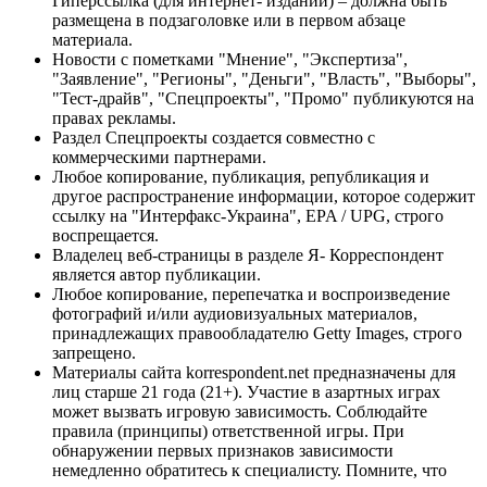
Гиперссылка (для интернет- изданий) – должна быть
размещена в подзаголовке или в первом абзаце
материала.
Новости с пометками "Мнение", "Экспертиза",
"Заявление", "Регионы", "Деньги", "Власть", "Выборы",
"Тест-драйв", "Спецпроекты", "Промо" публикуются на
правах рекламы.
Раздел Спецпроекты создается совместно с
коммерческими партнерами.
Любое копирование, публикация, републикация и
другое распространение информации, которое содержит
ссылку на "Интерфакс-Украина", EPA / UPG, строго
воспрещается.
Владелец веб-страницы в разделе Я- Корреспондент
является автор публикации.
Любое копирование, перепечатка и воспроизведение
фотографий и/или аудиовизуальных материалов,
принадлежащих правообладателю Getty Images, строго
запрещено.
Материалы сайта korrespondent.net предназначены для
лиц старше 21 года (21+). Участие в азартных играх
может вызвать игровую зависимость. Соблюдайте
правила (принципы) ответственной игры. При
обнаружении первых признаков зависимости
немедленно обратитесь к специалисту. Помните, что