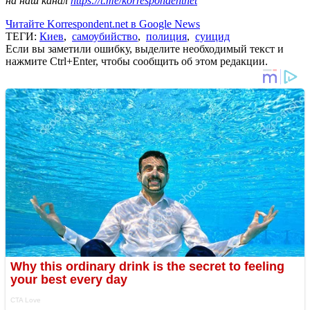
на наш канал
https://t.me/korrespondentnet
Читайте Korrespondent.net в Google News
ТЕГИ:
Киев
,
самоубийство
,
полиция
,
суицид
Если вы заметили ошибку, выделите необходимый текст и
нажмите Ctrl+Enter, чтобы сообщить об этом редакции.