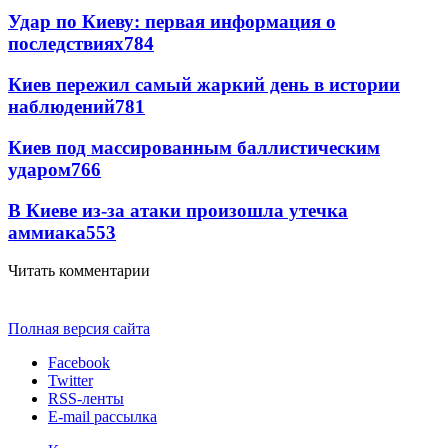
Удар по Киеву: первая информация о
последствиях
784
Киев пережил самый жаркий день в истории
наблюдений
781
Киев под массированным баллистическим
ударом
766
В Киеве из-за атаки произошла утечка
аммиака
553
Читать комментарии
Полная версия сайта
Facebook
Twitter
RSS-ленты
E-mail рассылка