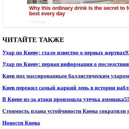
ЧИТАЙТЕ ТАКЖЕ
Удар по Киеву: стало известно о первых жертвах
9
Удар по Киеву: первая информация о последствия
Киев под массированным баллистическим ударом
Киев пережил самый жаркий день в истории наб
В Киеве из-за атаки произошла утечка аммиака
5
Стоимость плана устойчивости Киева сократили 
Новости Киева