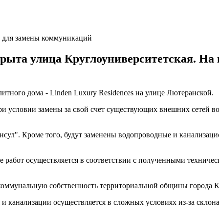
крыта улица Круглоуниверситетская. На 
итного дома - Linden Luxury Residences на улице Лютеранской.
ри условии замены за свой счет существующих внешних сетей во
онсул". Кроме того, будут заменены водопроводные и канализац
ие работ осуществляется в соответствии с полученными технич
в коммунальную собственность территориальной общины города К
 канализации осуществляется в сложных условиях из-за склона