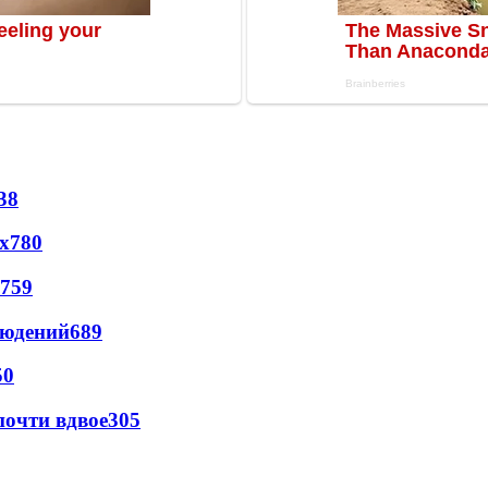
38
х
780
759
людений
689
50
почти вдвое
305