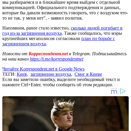
мы разбираемся и в ближайшее время выйдем с отдельной
коммуникацией. Официального подтверждения и данных,
которые бы давали возможность говорить, что с воздухом что-
то не так, у меня нет", - заявил политик.
Напомним, ранее стало известно,
сколько людей погибает в
год из-за загрязнения воздуха
. Также сообщалось, что мэры
крупнейших мегаполисов согласовали
план по борьбе с
загрязнением воздуха
.
Новости от
Корреспондент.net
в Telegram. Подписывайтесь
на наш канал
https://t.me/korrespondentnet
Читайте Korrespondent.net в Google News
ТЕГИ:
Киев
,
загрязнение воздуха
,
Смог в Киеве
Если вы заметили ошибку, выделите необходимый текст и
нажмите Ctrl+Enter, чтобы сообщить об этом редакции.