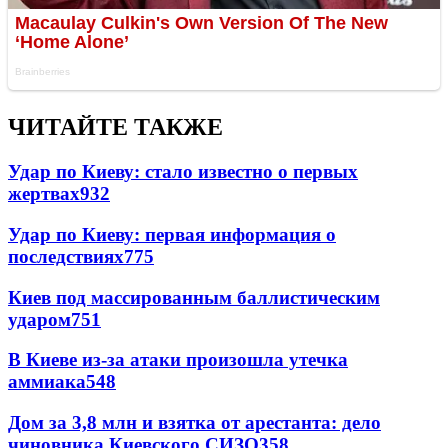
ЧИТАЙТЕ ТАКЖЕ
Удар по Киеву: стало известно о первых
жертвах
932
Удар по Киеву: первая информация о
последствиях
775
Киев под массированным баллистическим
ударом
751
В Киеве из-за атаки произошла утечка
аммиака
548
Дом за 3,8 млн и взятка от арестанта: дело
чиновника Киевского СИЗО
358