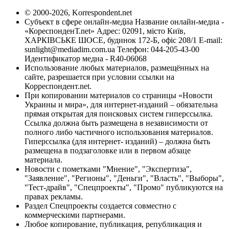
© 2000-2026, Korrespondent.net
Субъект в сфере онлайн-медиа Название онлайн-медиа -
«КореспонденТ.net» Адрес: 02091, місто Київ,
ХАРКІВСЬКЕ ШОСЕ, будинок 172-Б, офіс 208/1 E-mail:
sunlight@mediadim.com.ua
Телефон: 044-205-43-00
Идентификатор медиа - R40-06068
Использование любых материалов, размещённых на
сайте, разрешается при условии ссылки на
Корреспондент.net.
При копировании материалов со страницы «Новости
Украины и мира», для интернет-изданий – обязательна
прямая открытая для поисковых систем гиперссылка.
Ссылка должна быть размещена в независимости от
полного либо частичного использования материалов.
Гиперссылка (для интернет- изданий) – должна быть
размещена в подзаголовке или в первом абзаце
материала.
Новости с пометками "Мнение", "Экспертиза",
"Заявление", "Регионы", "Деньги", "Власть", "Выборы",
"Тест-драйв", "Спецпроекты", "Промо" публикуются на
правах рекламы.
Раздел Спецпроекты создается совместно с
коммерческими партнерами.
Любое копирование, публикация, републикация и