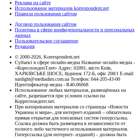
Реклама на сайте
Использование материалов korrespondent.net
Правила пользования сайтом
Договор пользования сайтом
Политика в сфере конфиденциальности и персональных
данных
Пользовательское соглашение
Редакция
© 2000-2026, Korrespondent.net
Субъект в сфере онлайн-медиа Название онлайн-медиа -
«КореспонденТ.net» Адрес: 02091, місто Київ,
ХАРКІВСЬКЕ ШОСЕ, будинок 172-Б, офіс 208/1 E-mail:
sunlight@mediadim.com.ua
Телефон: 044-205-43-00
Идентификатор медиа - R40-06068
Использование любых материалов, размещённых на
сайте, разрешается при условии ссылки на
Корреспондент.net.
При копировании материалов со страницы «Новости
Украины и мира», для интернет-изданий – обязательна
прямая открытая для поисковых систем гиперссылка.
Ссылка должна быть размещена в независимости от
полного либо частичного использования материалов.
Гиперссылка (для интернет- изданий) – должна быть