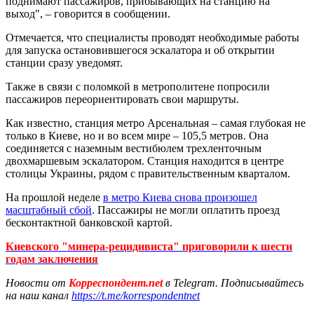
поднимают пассажиров, прибывающих на станцию на
выход", – говорится в сообщении.
Отмечается, что специалисты проводят необходимые работы
для запуска остановившегося эскалатора и об открытии
станции сразу уведомят.
Также в связи с поломкой в метрополитене попросили
пассажиров переориентировать свои маршруты.
Как известно, станция метро Арсенальная – самая глубокая не
только в Киеве, но и во всем мире – 105,5 метров. Она
соединяется с наземным вестибюлем трехленточным
двохмаршевым эскалатором. Станция находится в центре
столицы Украины, рядом с правительственным кварталом.
На прошлой неделе
в метро Киева снова произошел
масштабный сбой
. Пассажиры не могли оплатить проезд
бесконтактной банковской картой.
Киевского "минера-рецидивиста" приговорили к шести
годам заключения
Новости от
Корреспондент.net
в Telegram. Подписывайтесь
на наш канал
https://t.me/korrespondentnet