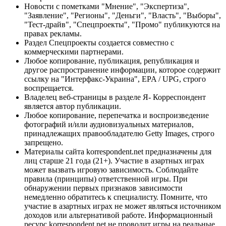
Новости с пометками "Мнение", "Экспертиза",
"Заявление", "Регионы", "Деньги", "Власть", "Выборы",
"Тест-драйв", "Спецпроекты", "Промо" публикуются на
правах рекламы.
Раздел Спецпроекты создается совместно с
коммерческими партнерами.
Любое копирование, публикация, републикация и
другое распространение информации, которое содержит
ссылку на "Интерфакс-Украина", EPA / UPG, строго
воспрещается.
Владелец веб-страницы в разделе Я- Корреспондент
является автор публикации.
Любое копирование, перепечатка и воспроизведение
фотографий и/или аудиовизуальных материалов,
принадлежащих правообладателю Getty Images, строго
запрещено.
Материалы сайта korrespondent.net предназначены для
лиц старше 21 года (21+). Участие в азартных играх
может вызвать игровую зависимость. Соблюдайте
правила (принципы) ответственной игры. При
обнаружении первых признаков зависимости
немедленно обратитесь к специалисту. Помните, что
участие в азартных играх не может являться источником
доходов или альтернативой работе. Информационный
ресурс korrespondent.net не проводит игры на реальные