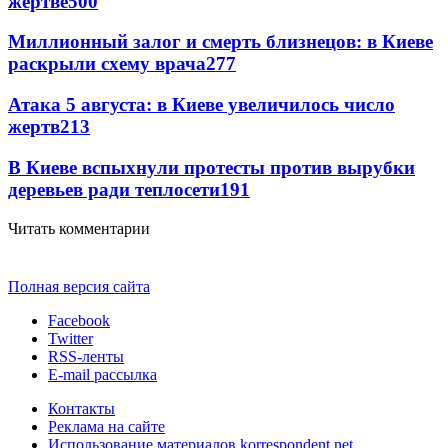
жертве
500
Миллионный залог и смерть близнецов: в Киеве
раскрыли схему врача
277
Атака 5 августа: в Киеве увеличилось число
жертв
213
В Киеве вспыхнули протесты против вырубки
деревьев ради теплосети
191
Читать комментарии
Полная версия сайта
Facebook
Twitter
RSS-ленты
E-mail рассылка
Контакты
Реклама на сайте
Использование материалов korrespondent.net