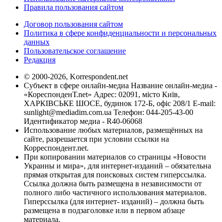
Правила пользования сайтом
Договор пользования сайтом
Политика в сфере конфиденциальности и персональных
данных
Пользовательское соглашение
Редакция
© 2000-2026, Korrespondent.net
Субъект в сфере онлайн-медиа Название онлайн-медиа -
«КореспонденТ.net» Адрес: 02091, місто Київ,
ХАРКІВСЬКЕ ШОСЕ, будинок 172-Б, офіс 208/1 E-mail:
sunlight@mediadim.com.ua
Телефон: 044-205-43-00
Идентификатор медиа - R40-06068
Использование любых материалов, размещённых на
сайте, разрешается при условии ссылки на
Корреспондент.net.
При копировании материалов со страницы «Новости
Украины и мира», для интернет-изданий – обязательна
прямая открытая для поисковых систем гиперссылка.
Ссылка должна быть размещена в независимости от
полного либо частичного использования материалов.
Гиперссылка (для интернет- изданий) – должна быть
размещена в подзаголовке или в первом абзаце
материала.