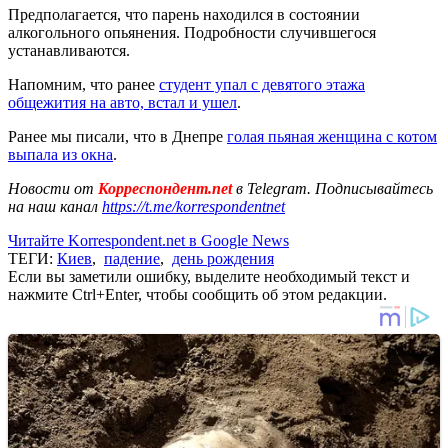
Предполагается, что парень находился в состоянии
алкогольного опьянения. Подробности случившегося
устанавливаются.
Напомним, что ранее
студент упал с девятого этажа
общежития на авто, встал и ушел
.
Ранее мы писали, что в Днепре
голая пьяная женщина с котом
выпала из окна
.
Новости от
Корреспондент.net
в Telegram. Подписывайтесь
на наш канал
https://t.me/korrespondentnet
Читайте Korrespondent.net в Google News
ТЕГИ:
Киев
,
падение
,
день рождения
Если вы заметили ошибку, выделите необходимый текст и
нажмите Ctrl+Enter, чтобы сообщить об этом редакции.