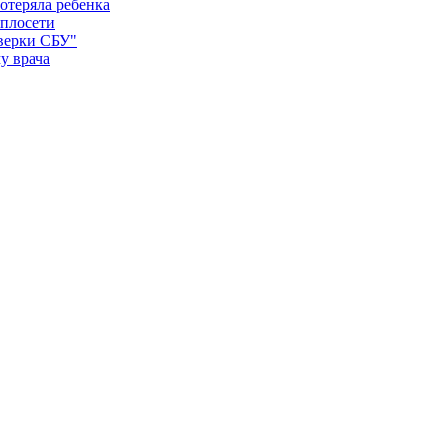
отеряла ребенка
еплосети
оверки СБУ"
у врача