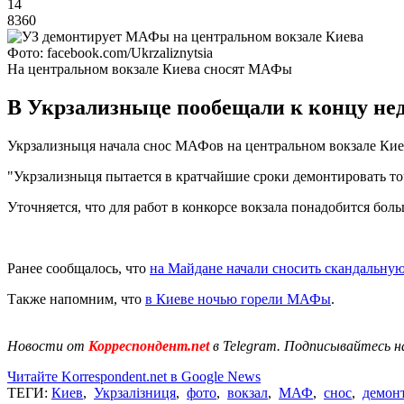
14
8360
Фото: facebook.com/Ukrzaliznytsia
На центральном вокзале Киева сносят МАФы
В Укрзализныце пообещали к концу нед
Укрзализныця начала снос МАФов на центральном вокзале Киеве
"Укрзализныця пытается в кратчайшие сроки демонтировать точ
Уточняется, что для работ в конкорсе вокзала понадобится бол
Ранее сообщалось, что
на Майдане начали сносить скандальную
Также напомним, что
в Киеве ночью горели МАФы
.
Новости от
Корреспондент.net
в Telegram. Подписывайтесь н
Читайте Korrespondent.net в Google News
ТЕГИ:
Киев
,
Укрзалізниця
,
фото
,
вокзал
,
МАФ
,
снос
,
демон