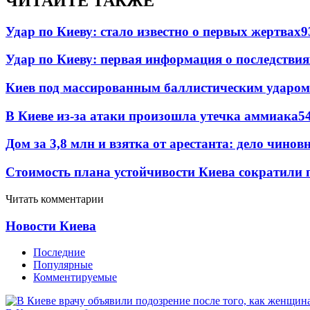
ЧИТАЙТЕ ТАКЖЕ
Удар по Киеву: стало известно о первых жертвах
9
Удар по Киеву: первая информация о последствия
Киев под массированным баллистическим ударом
В Киеве из-за атаки произошла утечка аммиака
5
Дом за 3,8 млн и взятка от арестанта: дело чин
Стоимость плана устойчивости Киева сократили 
Читать комментарии
Новости Киева
Последние
Популярные
Комментируемые