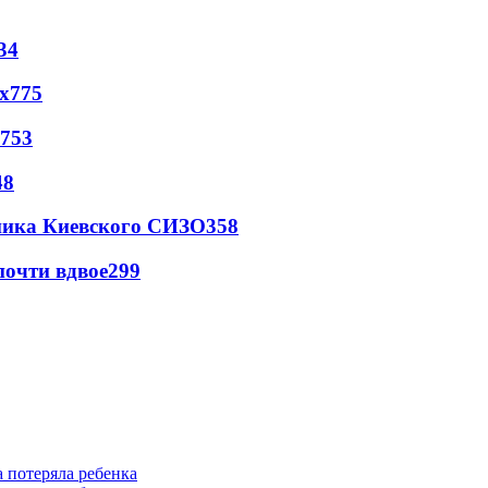
34
х
775
753
48
овника Киевского СИЗО
358
почти вдвое
299