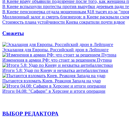
В Киеве врачу объявили подозрение после того, как женщина п
В Киеве вспыхнули протесты против вырубки деревьев ради т
В Киеве пенсионерка отдала мошенникам $18 тысяч из-за "пр
Миллионный залог и смерть близнецов: в Киеве раскрыли схем
Стоимость плана устойчивости Киева сократили почти вдвое
Сюжеты
Эскалация для Европы. Российский дрон в Лейпциге
Изменения в армии РФ: что стоит за решением Путина
Итоги 5.8: Удар по Киеву и нехватка антибаллистики
Пытаются взломать Киев. Реакция Запада на удар
Итоги 04.08: "Сафари" в Херсоне и итоги операции
ВЫБОР РЕДАКТОРА