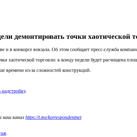
ели демонтировать точки хаотической т
 и в конкорсе вокзала. Об этом сообщает пресс-служба компани
ки хаотической торговли: к концу недели будет расчищена площ
ьше времени из-за сложностей конструкций.
 надстройку
.
а наш канал
https://t.me/korrespondentnet
таж