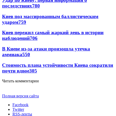
Удар по Киеву: первая информация о
последствиях
780
Киев под массированным баллистическим
ударом
759
Киев пережил самый жаркий день в истории
наблюдений
706
В Киеве из-за атаки произошла утечка
аммиака
550
Стоимость плана устойчивости Киева сократили
почти вдвое
305
Читать комментарии
Полная версия сайта
Facebook
Twitter
RSS-ленты