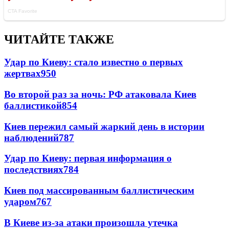
ЧИТАЙТЕ ТАКЖЕ
Удар по Киеву: стало известно о первых
жертвах
950
Во второй раз за ночь: РФ атаковала Киев
баллистикой
854
Киев пережил самый жаркий день в истории
наблюдений
787
Удар по Киеву: первая информация о
последствиях
784
Киев под массированным баллистическим
ударом
767
В Киеве из-за атаки произошла утечка