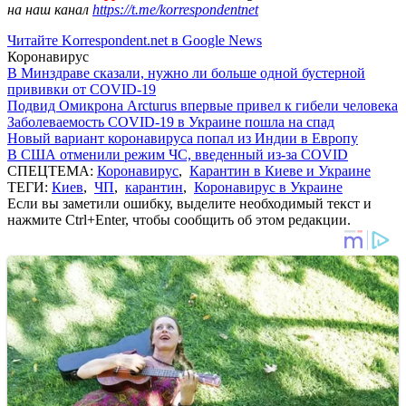
на наш канал
https://t.me/korrespondentnet
Читайте Korrespondent.net в Google News
Коронавирус
В Минздраве сказали, нужно ли больше одной бустерной
прививки от COVID-19
Подвид Омикрона Arcturus впервые привел к гибели человека
Заболеваемость COVID-19 в Украине пошла на спад
Новый вариант коронавируса попал из Индии в Европу
В США отменили режим ЧС, введенный из-за COVID
СПЕЦТЕМА:
Коронавирус
,
Карантин в Киеве и Украине
ТЕГИ:
Киев
,
ЧП
,
карантин
,
Коронавирус в Украине
Если вы заметили ошибку, выделите необходимый текст и
нажмите Ctrl+Enter, чтобы сообщить об этом редакции.