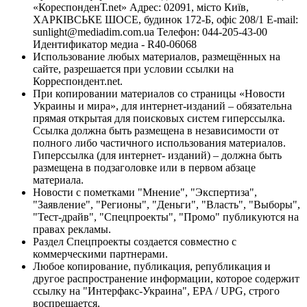
«КореспонденТ.net» Адрес: 02091, місто Київ,
ХАРКІВСЬКЕ ШОСЕ, будинок 172-Б, офіс 208/1 E-mail:
sunlight@mediadim.com.ua
Телефон: 044-205-43-00
Идентификатор медиа - R40-06068
Использование любых материалов, размещённых на
сайте, разрешается при условии ссылки на
Корреспондент.net.
При копировании материалов со страницы «Новости
Украины и мира», для интернет-изданий – обязательна
прямая открытая для поисковых систем гиперссылка.
Ссылка должна быть размещена в независимости от
полного либо частичного использования материалов.
Гиперссылка (для интернет- изданий) – должна быть
размещена в подзаголовке или в первом абзаце
материала.
Новости с пометками "Мнение", "Экспертиза",
"Заявление", "Регионы", "Деньги", "Власть", "Выборы",
"Тест-драйв", "Спецпроекты", "Промо" публикуются на
правах рекламы.
Раздел Спецпроекты создается совместно с
коммерческими партнерами.
Любое копирование, публикация, републикация и
другое распространение информации, которое содержит
ссылку на "Интерфакс-Украина", EPA / UPG, строго
воспрещается.