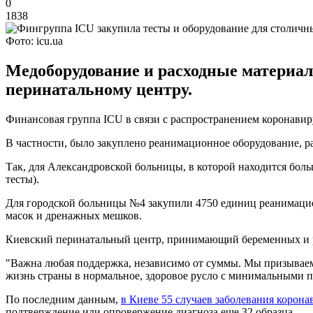
0
1838
Фото: icu.ua
Медоборудование и расходные материал
перинатальному центру.
Финансовая группа ICU в связи с распространением коронавир
В частности, было закуплено реанимационное оборудование, р
Так, для Александровской больницы, в которой находится бо
тесты).
Для городской больницы №4 закупили 4750 единиц реанимацио
масок и дренажных мешков.
Киевский перинатальный центр, принимающий беременных и р
"Важна любая поддержка, независимо от суммы. Мы призываем 
жизнь страны в нормальное, здоровое русло с минимальными п
По последним данным,
в Киеве 55 случаев заболевания корон
подтверждение или опровержение диагноза еще 32 образца.