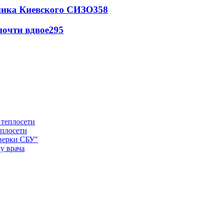
овника Киевского СИЗО
358
почти вдвое
295
еплосети
оверки СБУ"
у врача