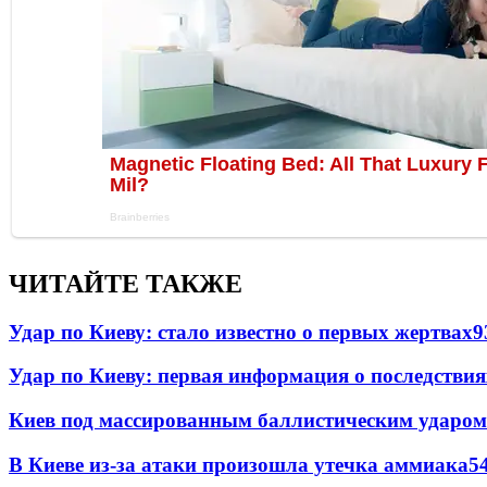
ЧИТАЙТЕ ТАКЖЕ
Удар по Киеву: стало известно о первых жертвах
9
Удар по Киеву: первая информация о последствия
Киев под массированным баллистическим ударом
В Киеве из-за атаки произошла утечка аммиака
5