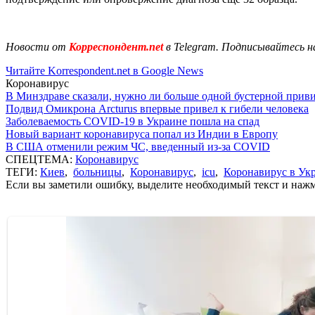
Новости от
Корреспондент.net
в Telegram. Подписывайтесь н
Читайте Korrespondent.net в Google News
Коронавирус
В Минздраве сказали, нужно ли больше одной бустерной прив
Подвид Омикрона Arcturus впервые привел к гибели человека
Заболеваемость COVID-19 в Украине пошла на спад
Новый вариант коронавируса попал из Индии в Европу
В США отменили режим ЧС, введенный из-за COVID
СПЕЦТЕМА:
Коронавирус
ТЕГИ:
Киев
,
больницы
,
Коронавирус
,
icu
,
Коронавирус в Ук
Если вы заметили ошибку, выделите необходимый текст и нажми