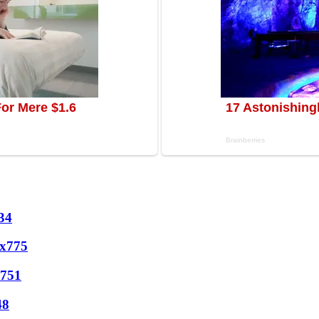
34
х
775
751
48