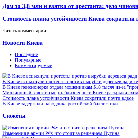
Дом за 3,8 млн и взятка от арестанта: дело чин
Стоимость плана устойчивости Киева сократили 
Читать комментарии
Новости Киева
Последние
Популярные
Комментируемые
В Киеве вспыхнули протесты против вырубки деревьев ради т
В Киеве пенсионерка отдала мошенникам $18 тысяч из-за "пр
Миллионный залог и смерть близнецов: в Киеве раскрыли схем
Стоимость плана устойчивости Киева сократили почти вдвое
В Киеве задержали наводчика российской баллистики
Сюжеты
Изменения в армии РФ: что стоит за решением Путина